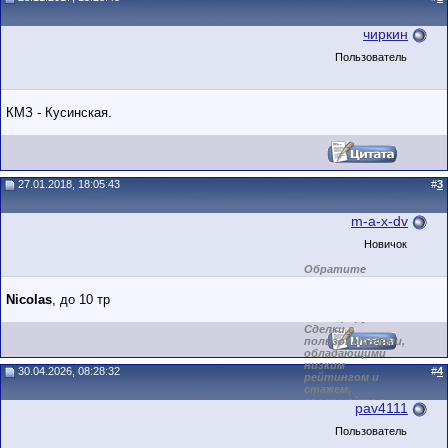
чиркин
Пользователь
КМЗ - Кусинская.
27.01.2018, 18:05:43
#
3
m-a-x-dv
Новичок
Обратите
внимание на
маленький стаж
Nicolas
, до 10 тр
пользователя на
этом форуме.
Сделки с
пользователями,
обладающими
низким
30.04.2026, 08:28:32
#
4
рейтингом и
стажем,
совершайте с
pav4111
осторожностью!
Пользователь