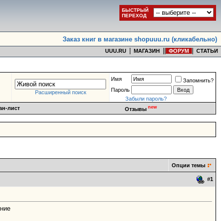
БЫСТРЫЙ
ПЕРЕХОД
Заказ книг в магазине shopuuu.ru (кликабельно)
|
|
|
|
UUU.RU
МАГАЗИН
ФОРУМ
СТАТЬИ
Имя
Запомнить?
Пароль
Расширенный поиск
Забыли пароль?
new
ан-лист
Отзывы
Опции темы
#
1
яние