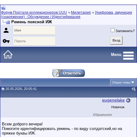
Форум Портала коллекционеров UUU
Милитария
Униформа, амуниция
>
>
(снаряжение) : Обсуждение / Идентификация
Ремень поясной ИЖ

Запомнить?

Menu
Опции темы
20.05.2026, 20:05:41
#
1
eugenelake
Новичок
Обратите
внимание на
маленький стаж
Всем доброго вечера!
пользователя на
Помогите идентифицировать ремень - по виду солдатский,но на
этом форуме.
пряжке буквы ИЖ.
Сделки с
пользователями,