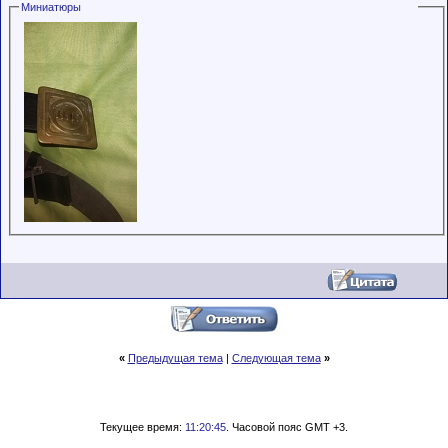
Миниатюры
обладающими
низким
рейтингом и
стажем,
совершайте с
осторожностью!
«
Предыдущая тема
|
Следующая тема
»
Текущее время:
11:20:45
. Часовой пояс GMT +3.