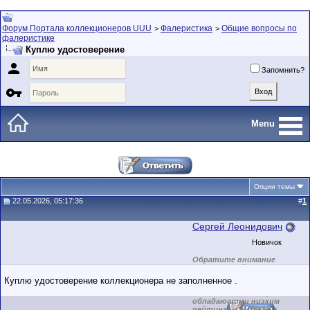
Форум Портала коллекционеров UUU
Фалеристика
Общие вопросы по
>
>
фалеристике
Куплю удостоверение

Запомнить?

Menu
Опции темы
22.05.2026, 05:17:36
#
1
Сергей Леонидович
Новичок
Обратите внимание
на маленький стаж
пользователя на
Куплю удостоверение коллекционера не заполненное .
этом форуме. Сделки
с пользователями,
обладающими низким
рейтингом и стажем,