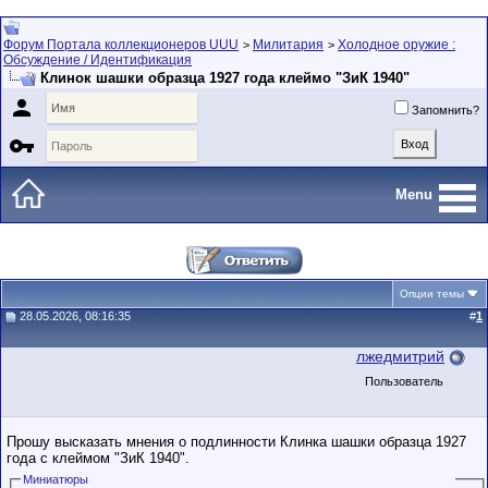
Форум Портала коллекционеров UUU
Милитария
Холодное оружие :
>
>
Обсуждение / Идентификация
Клинок шашки образца 1927 года клеймо "ЗиК 1940"

Запомнить?

Menu
Опции темы
28.05.2026, 08:16:35
#
1
лжедмитрий
Пользователь
Прошу высказать мнения о подлинности Клинка шашки образца 1927
года с клеймом "ЗиК 1940".
Миниатюры