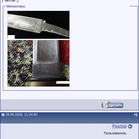
("битое").
Миниатюры
29.05.2026, 11:24:42
#
4
Peichel
Пользователь