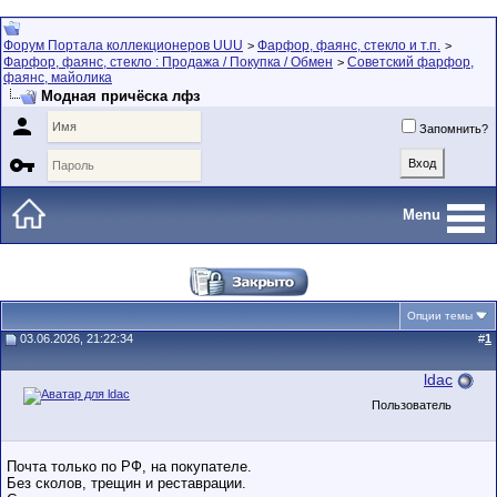
Форум Портала коллекционеров UUU
Фарфор, фаянс, стекло и т.п.
>
>
Фарфор, фаянс, стекло : Продажа / Покупка / Обмен
Советский фарфор,
>
фаянс, майолика
Модная причёска лфз

Запомнить?

Menu
Опции темы
03.06.2026, 21:22:34
#
1
ldac
Пользователь
Почта только по РФ, на покупателе.
Без сколов, трещин и реставрации.