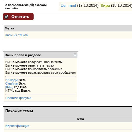
2 пользователя(ей) сказали
Demmed
(17.10.2014),
Кира
(18.10.2014
cпасибо:
Метки
вазы из стекла.
Ваши права в разделе
Вы
не можете
создавать новые темы
Вы
не можете
отвечать в темах
Вы
не можете
прикреплять вложения
Вы
не можете
редактировать свои сообщения
BB коды
Вкл.
Смайлы
Вкл.
[IMG]
код
Вкл.
HTML код
Выкл.
Правила форума
Похожие темы
Тема
Идентификация