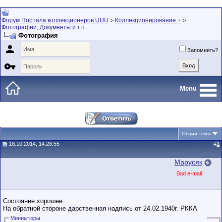
Форум Портала коллекционеров UUU
Коллекционирование +
>
>
Фотографии, Документы и т.п.
Фотография

Запомнить?

Menu
Опции темы
18.10.2014, 14:28:55
#
1
Марусяк
Bad e-mail
Состояние хорошее.
На обратной стороне дарственная надпись от 24.02.1940г. РККА
Миниатюры