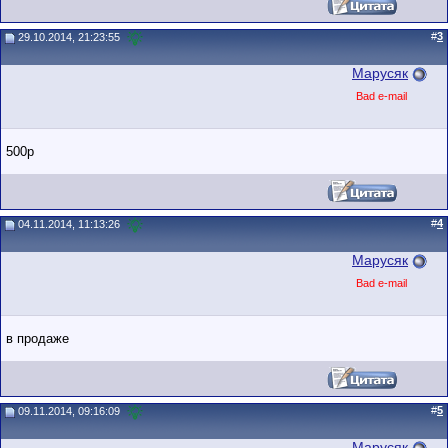
#
3
29.10.2014, 21:23:55
Марусяк
Bad e-mail
500р
#
4
04.11.2014, 11:13:26
Марусяк
Bad e-mail
в продаже
#
5
09.11.2014, 09:16:09
Марусяк