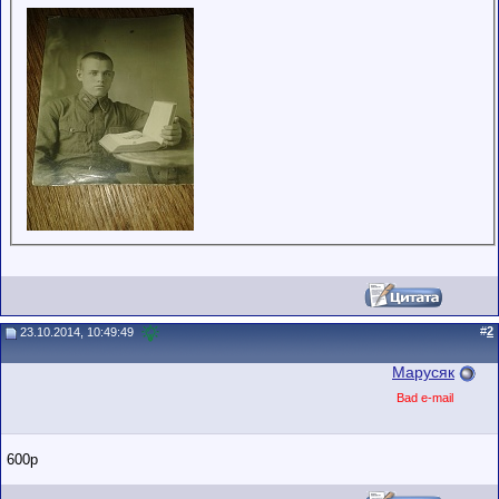
#
2
23.10.2014, 10:49:49
Марусяк
Bad e-mail
600р