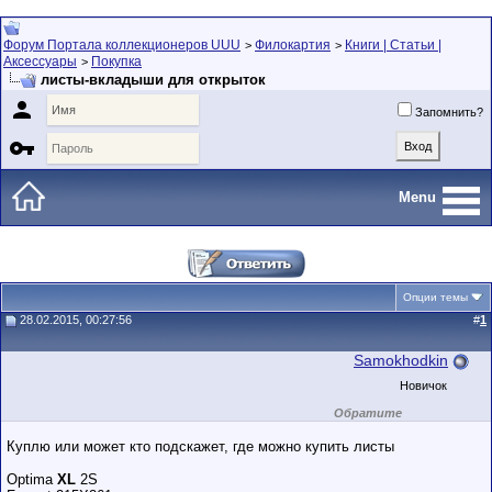
Форум Портала коллекционеров UUU
Филокартия
Книги | Статьи |
>
>
Аксессуары
Покупка
>
листы-вкладыши для открыток

Запомнить?

Menu
Опции темы
28.02.2015, 00:27:56
#
1
Samokhodkin
Новичок
Обратите
внимание на
маленький стаж
Куплю или может кто подскажет, где можно купить листы
пользователя на
этом форуме.
Optima
XL
2S
Сделки с