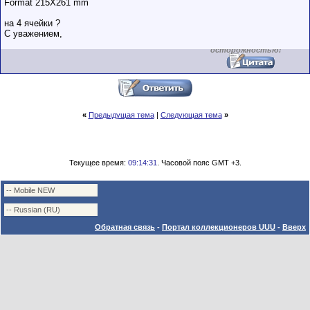
пользователями,
Format 215X261 mm
обладающими
низким
на 4 ячейки ?
рейтингом и
С уважением,
стажем,
совершайте с
осторожностью!
«
Предыдущая тема
|
Следующая тема
»
Текущее время:
09:14:31
. Часовой пояс GMT +3.
Обратная связь
-
Портал коллекционеров UUU
-
Вверх