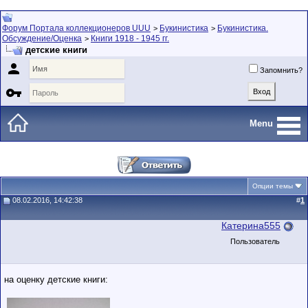
Форум Портала коллекционеров UUU
Букинистика
Букинистика.
>
>
Обсуждение/Оценка
Книги 1918 - 1945 гг.
>
детские книги

Запомнить?

Menu
Опции темы
08.02.2016, 14:42:38
#
1
Катерина555
Пользователь
на оценку детские книги: