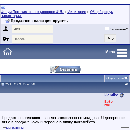
Форум Портала коллекционеров UUU
Милитария
Общий форум
>
>
"Милитария"
Продается коллекция оружия.

Запомнить?

Menu
Опции темы
25.11.2009, 12:40:56
#
1
klantika
Bad e-
mail
Продается коллекция - все легализованно по молдове. Я доверенное
лицо в продаже кому интересно-в личку пожалуйста.
Миниатюры