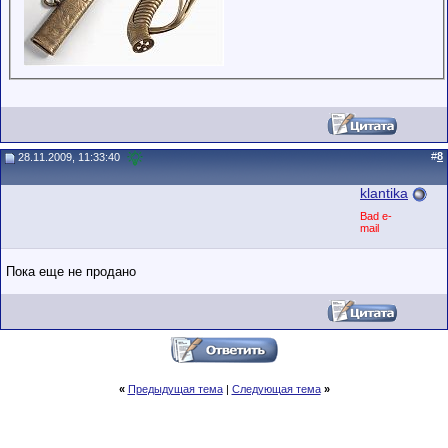
#
8
28.11.2009, 11:33:40
klantika
Bad e-
mail
Пока еще не продано
«
Предыдущая тема
|
Следующая тема
»