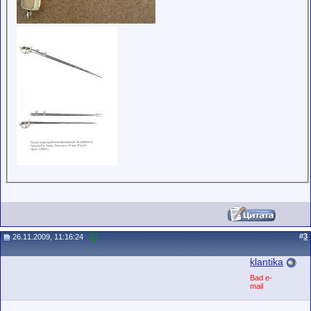
#
3
26.11.2009, 11:16:24
klantika
Bad e-
mail