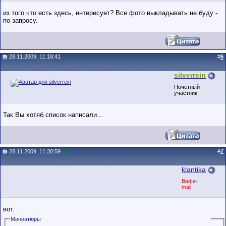
из того что есть здесь, интересует? Все фото выкладывать не буду -
по запросу.
28.11.2009, 11:18:41
#
6
silverrein
Почётный
участник
Так Вы хотяб список написали...
#
7
28.11.2009, 11:30:59
klantika
Bad e-
mail
вот.
Миниатюры