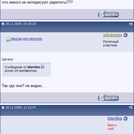
что никого не интересуют раритеты???
28.11.2009, 04:20:20
#
4
silverrein
Почётный
участник
Цитата:
Сообщение от
klantika
всего 19 предметов.
Так где они? не видно...
#
5
28.11.2009, 11:15:47
klantika
Bad e-
mail