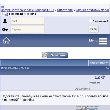
Форум Портала коллекционеров UUU
Филателия
Оценка почтовых марок
>
>
СКОЛЬКО СТОИТ

Запомнить?

Menu
Опции темы
08.08.2013, 17:24:19
#
1
Ele
Новичок
Обратите
внимание на
маленький стаж
Подскажите, пожалуйста сколько стоит марка 1914 г. "В пользу воинов
пользователя на
и их семей" 1 копейка
этом форуме.
Сделки с
пользователями,
обладающими