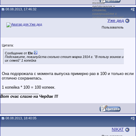
низким
рейтингом и
08.08.2013, 17:46:32
#
2
стажем,
совершайте с
осторожностью!
Уже дед
Пользователь
Цитата:
Сообщение от
Ele
Подскажите, пожалуйста сколько стоит марка 1914 г. "В пользу воинов и
их семей" 1 копейка
Она подорожала с момента выпуска примерно раз в 100 и только если
отлично сохранилась.
1 копейка * 100 = 100 копеeк.
__________________
Вот счас слазю на Чердак !!!
08.08.2013, 18:40:05
#
3
NIKAT