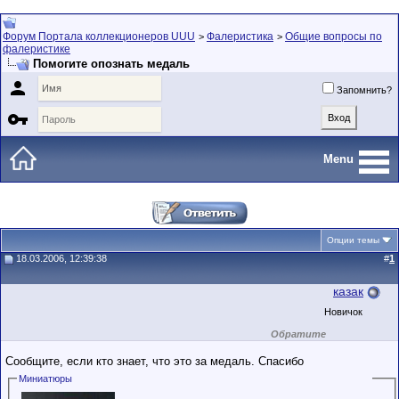
Форум Портала коллекционеров UUU
Фалеристика
Общие вопросы по
>
>
фалеристике
Помогите опознать медаль

Запомнить?

Menu
Опции темы
18.03.2006, 12:39:38
#
1
казак
Новичок
Обратите
внимание на
маленький стаж
Сообщите, если кто знает, что это за медаль. Спасибо
пользователя на
этом форуме.
Миниатюры
Сделки с
пользователями,