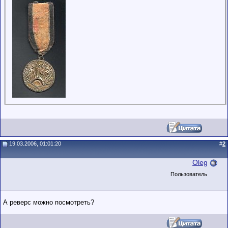
обладающими
низким
рейтингом и
стажем,
совершайте с
осторожностью!
19.03.2006, 01:01:20
#
2
Oleg
Пользователь
А реверс можно посмотреть?