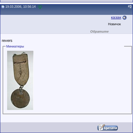
#
3
19.03.2006, 10:56:14
казак
Новичок
Обратите
внимание на
маленький стаж
revers
пользователя на
этом форуме.
Миниатюры
Сделки с
пользователями,
обладающими
низким
рейтингом и
стажем,
совершайте с
осторожностью!