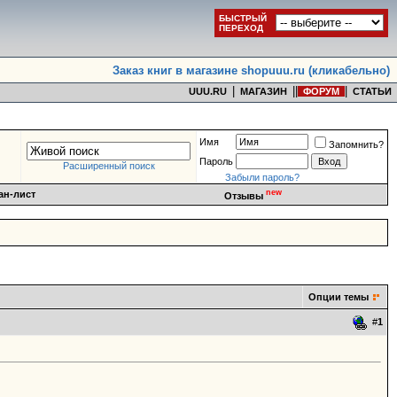
БЫСТРЫЙ
ПЕРЕХОД
Заказ книг в магазине shopuuu.ru (кликабельно)
|
|
|
|
UUU.RU
МАГАЗИН
ФОРУМ
СТАТЬИ
Имя
Запомнить?
Пароль
Расширенный поиск
Забыли пароль?
new
ан-лист
Отзывы
Опции темы
#
1