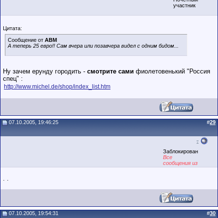
участник
Цитата:
Сообщение от
АВМ
А теперь 25 евро!! Сам вчера или позавчера видел с одним бидом...
Ну зачем ерунду городить -
смотрите сами
фиолетовенький "Россия
спец" :
http://www.michel.de/shop/index_list.htm
07.10.2005, 19:46:25
#
29
.
Заблокирован
Все
сообщения из
точек
. .
07.10.2005, 19:54:31
#
30