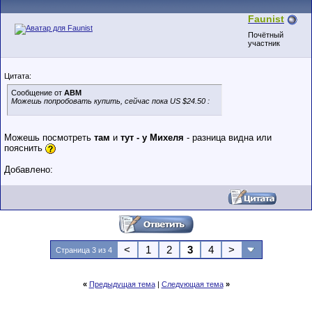
Faunist
Почётный
участник
Цитата:
Сообщение от
АВМ
Можешь попробовать купить, сейчас пока US $24.50 :
Можешь посмотреть
там
и
тут - у Михеля
- разница видна или
пояснить
Добавлено:
<
1
2
3
4
>
Страница 3 из 4
«
Предыдущая тема
|
Следующая тема
»