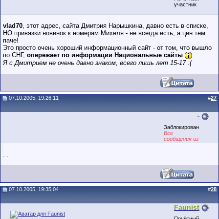
участник
vlad70
, этот адрес, сайта Дмитрия Нарышкина, давно есть в списке,
НО привязки новинок к номерам Михеля - не всегда есть, а цен тем
паче!
Это просто очень хороший информационный сайт - от том, что вышло
по СНГ,
опережает по информации Национальные сайты
Я с Дмитрием не очень давно знаком, всего лишь лет 15-17 :(
07.10.2005, 19:26:11
#
27
.
Заблокирован
Все
сообщения из
точек
. .
07.10.2005, 19:35:04
#
28
Faunist
Почётный