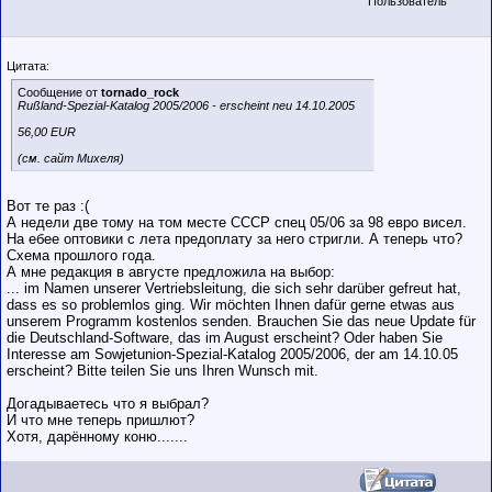
Пользователь
Цитата:
Сообщение от
tornado_rock
Rußland-Spezial-Katalog 2005/2006 - erscheint neu 14.10.2005
56,00 EUR
(см. сайт Михеля)
Вот те раз :(
А недели две тому на том месте СССР спец 05/06 за 98 евро висел.
На ебее оптовики с лета предоплату за него стригли. А теперь что?
Схема прошлого года.
А мне редакция в августе предложила на выбор:
... im Namen unserer Vertriebsleitung, die sich sehr darüber gefreut hat,
dass es so problemlos ging. Wir möchten Ihnen dafür gerne etwas aus
unserem Programm kostenlos senden. Brauchen Sie das neue Update für
die Deutschland-Software, das im August erscheint? Oder haben Sie
Interesse am Sowjetunion-Spezial-Katalog 2005/2006, der am 14.10.05
erscheint? Bitte teilen Sie uns Ihren Wunsch mit.
Догадываетесь что я выбрал?
И что мне теперь пришлют?
Хотя, дарённому коню.......