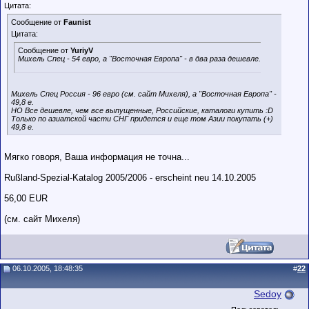
Цитата:
Сообщение от
Faunist
Цитата:
Сообщение от
YuriyV
Михель Спец - 54 евро, а "Восточная Европа" - в два раза дешевле.
Михель Спец Россия - 96 евро (см. сайт Михеля), а "Восточная Европа" -
49,8 е.
НО Все дешевле, чем все выпущенные, Российские, каталоги купить :D
Только по азиатской части СНГ придется и еще том Азии покупать (+)
49,8 е.
Мягко говоря, Ваша информация не точна...
Rußland-Spezial-Katalog 2005/2006 - erscheint neu 14.10.2005
56,00 EUR
(см. сайт Михеля)
06.10.2005, 18:48:35
#
22
Sedoy