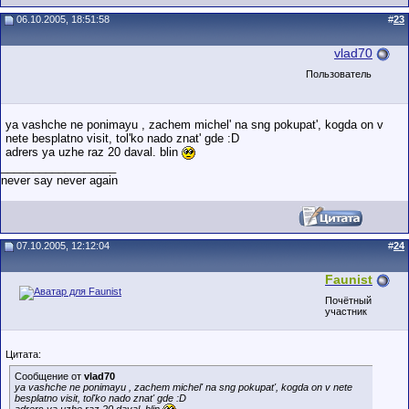
06.10.2005, 18:51:58
#
23
vlad70
Пользователь
ya vashche ne ponimayu , zachem michel' na sng pokupat', kogda on v
nete besplatno visit, tol'ko nado znat' gde :D
adrers ya uzhe raz 20 daval. blin
__________________
never say never again
07.10.2005, 12:12:04
#
24
Faunist
Почётный
участник
Цитата:
Сообщение от
vlad70
ya vashche ne ponimayu , zachem michel' na sng pokupat', kogda on v nete
besplatno visit, tol'ko nado znat' gde :D