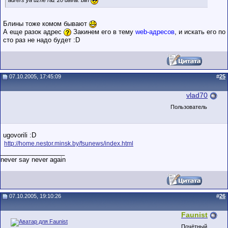
adrers ya uzhe raz 20 daval. blin
Блины тоже комом бывают
А еще разок адрес
Закинем его в тему
web-адресов
, и искать его по
сто раз не надо будет :D
07.10.2005, 17:45:09
#
25
vlad70
Пользователь
ugovorili :D
http://home.nestor.minsk.by/fsunews/index.html
__________________
never say never again
07.10.2005, 19:10:26
#
26
Faunist
Почётный