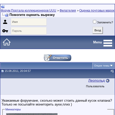
Форум Портала коллекционеров UUU
Филателия
Оценка почтовых марок
>
>
Помогите оценить вырезку

Запомнить?

Menu
Опции темы
15.08.2011, 20:04:57
#
1
Леопольд
Пользователь
Уважаемые форумчане, сколько может стоить данный кусок клапана?
Только не посылайте мониторить ауки,плиз )
Миниатюры