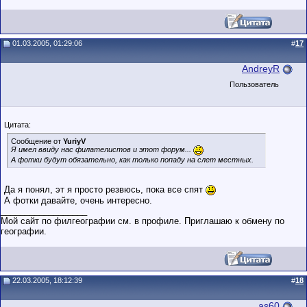
01.03.2005, 01:29:06
#
17
AndreyR
Пользователь
Цитата:
Сообщение от
YuriyV
Я имел ввиду нас филателистов и этот форум...
А фотки будут обязательно, как только попаду на слет местных.
Да я понял, эт я просто резвюсь, пока все спят
А фотки давайте, очень интересно.
__________________
Мой сайт по филгеографии см. в профиле. Приглашаю к обмену по
географии.
22.03.2005, 18:12:39
#
18
as60