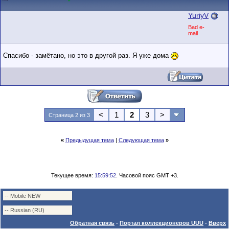
YuriyV
Bad e-
mail
Спасибо - замётано, но это в другой раз. Я уже дома
<
1
2
3
>
Страница 2 из 3
«
Предыдущая тема
|
Следующая тема
»
Текущее время:
15:59:52
. Часовой пояс GMT +3.
Обратная связь
-
Портал коллекционеров UUU
-
Вверх