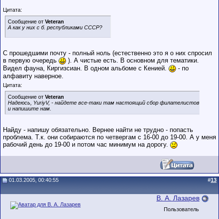
Цитата:
Сообщение от
Veteran
А как у них с б. республиками СССР?
С прошедшими почту - полный ноль (естественно это я о них спросил
в первую очередь
). А чистые есть. В основном для тематики.
Видел фауна, Киргизсиан. В одном альбоме с Кенией.
- по
алфавиту наверное.
Цитата:
Сообщение от
Veteran
Надеюсь, YuriyV, - найдете все-таки там настоящий сбор филателистов
и напишите нам.
Найду - напишу обязательно. Вернее найти не трудно - попасть
проблема. Т.к. они собираются по четвергам с 16-00 до 19-00. А у меня
рабочий день до 19-00 и потом час минимум на дорогу.
01.03.2005, 00:40:55
#
13
В. А. Лазарев
Пользователь