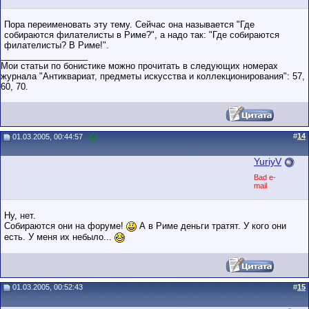
Пора переименовать эту тему. Сейчас она называется "Где
собираются филателисты в Риме?", а надо так: "Где собираются
филателисты? В Риме!".
__________________
Мои статьи по бонистике можно прочитать в следующих номерах
журнала "Антиквариат, предметы искусства и коллекционирования": 57,
60, 70.
#
14
01.03.2005, 00:44:57
YuriyV
Bad e-
mail
Ну, нет.
Собираются они на форуме!
А в Риме деньги тратят. У кого они
есть. У меня их небыло...
01.03.2005, 00:52:43
#
15