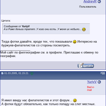
AndreyR
Пользователь
Цитата:
Сообщение от
YuriyV
А в Риме деньги тратят. У кого они есть. У меня их небыло...
Тогда фотки давайте, вроде тех, что показывали
Интересно на
буржуев-филателистов со стороны посмотреть.
__________________
Мой сайт по филгеографии см. в профиле. Приглашаю к обмену по
географии.
#
16
01.03.2005, 01:15:21
YuriyV
Bad e-
mail
Я имел ввиду нас филателистов и этот форум...
А фотки будут обязательно, как только попаду на слет местных.