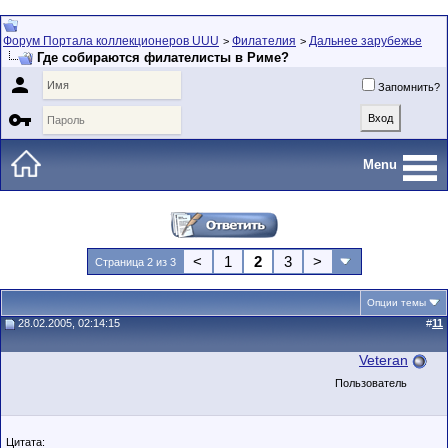
Форум Портала коллекционеров UUU
Филателия
Дальнее зарубежье
>
>
Где собираются филателисты в Риме?

Запомнить?

Menu
<
1
2
3
>
Страница 2 из 3
Опции темы
28.02.2005, 02:14:15
#
11
Veteran
Пользователь
Цитата: