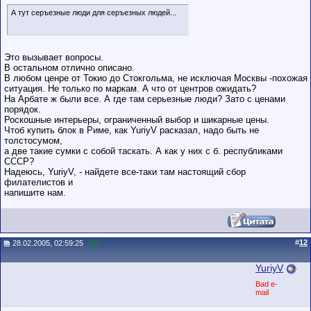
А тут серъезные люди для серъезных людей...
Это вызывает вопросы.
В остальном отлично описано.
В любом ценре от Токио до Стокгольма, не исключая Москвы -похожая
ситуация. Не только по маркам. А что от центров ожидать?
На Арбате ж были все. А где там серьезные люди? Зато с ценами
порядок.
Роскошные интерьеры, ограниченный выбор и шикарные цены.
Чтоб купить блок в Риме, как YuriyV расказал, надо быть не
толстосумом,
а две такие сумки с собой таскать. А как у них с б. республиками
СССР?
Надеюсь, YuriyV, - найдете все-таки там настоящий сбор
филателистов и
напишите нам.
#
12
28.02.2005, 02:59:25
YuriyV
Bad e-
mail