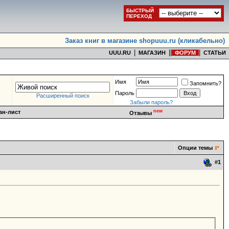
БЫСТРЫЙ
ПЕРЕХОД
Заказ книг в магазине shopuuu.ru (кликабельно)
|
|
|
|
UUU.RU
МАГАЗИН
ФОРУМ
СТАТЬИ
Имя
Запомнить?
Пароль
Расширенный поиск
Забыли пароль?
new
ан-лист
Отзывы
Опции темы
#
1