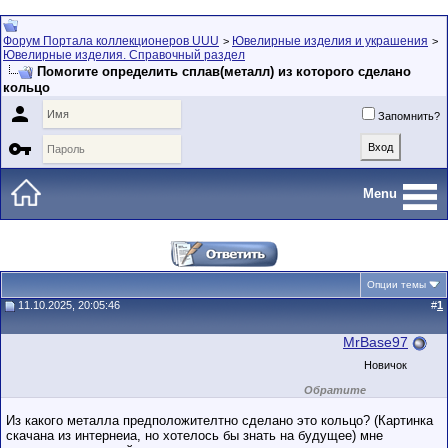
Форум Портала коллекционеров UUU
Ювелирные изделия и украшения
>
>
Ювелирные изделия. Справочный раздел
Помогите определить сплав(металл) из которого сделано
кольцо

Запомнить?

Menu
Опции темы
11.10.2025, 20:05:46
#
1
MrBase97
Новичок
Обратите
внимание на
маленький стаж
Из какого металла предположителтно сделано это кольцо? (Картинка
пользователя на
скачана из интернеиа, но хотелось бы знать на будущее) мне
этом форуме.