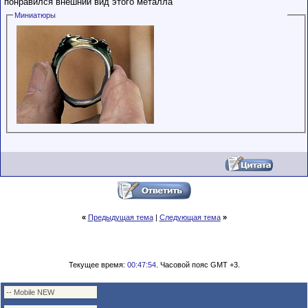
понравился внешний вид этого металла
Сделки с
пользователями,
Миниатюры
обладающими
низким
рейтингом и
стажем,
совершайте с
осторожностью!
«
Предыдущая тема
|
Следующая тема
»
Текущее время:
00:47:54
. Часовой пояс GMT +3.