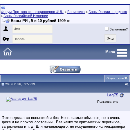
Форум Портала коллекционеров UUU
Бонистика
Боны России : продажа
>
>
Боны Российской Империи
>
Боны РИ , 5 и 10 рублей 1909 гг.

Запомнить?

Menu
Опции темы
29.06.2026, 09:56:39
#
1
Lag75
Пользователь
Фото сделал со вспышкой и без. Боны самые обычные, но в очень
даже и не плохом состоянии . Без каких то критических перегибов,
загрязнений и т. д. Для начинающего, не искушенного коллекционера