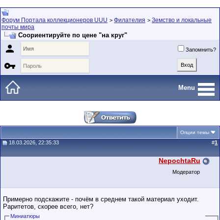
Форум Портала коллекционеров UUU
Филателия
Земство и локальные
>
>
почты мира
Соориентируйте по цене "на круг"

Запомнить?

Menu
Опции темы
18.03.2026, 22:35:33
#
1
NepochtaRu
Модератор
Примерно подскажите - почём в среднем такой материал уходит.
Раритетов, скорее всего, нет?
Миниатюры