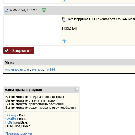
07.05.2026, 10:32:45
Re: Игрушка СССР «самолет ТУ-144, мет
Продан!
Метки
игруша самолет
,
металл
,
ту-144
Ваши права в разделе
Вы
не можете
создавать новые темы
Вы
не можете
отвечать в темах
Вы
не можете
прикреплять вложения
Вы
не можете
редактировать свои сообщения
BB коды
Вкл.
Смайлы
Вкл.
[IMG]
код
Вкл.
HTML код
Выкл.
Правила форума