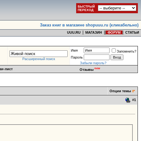
БЫСТРЫЙ
ПЕРЕХОД
Заказ книг в магазине shopuuu.ru (кликабельно)
|
|
|
|
UUU.RU
МАГАЗИН
ФОРУМ
СТАТЬИ
Имя
Запомнить?
Пароль
Расширенный поиск
Забыли пароль?
new
ан-лист
Отзывы
Опции темы
#
1