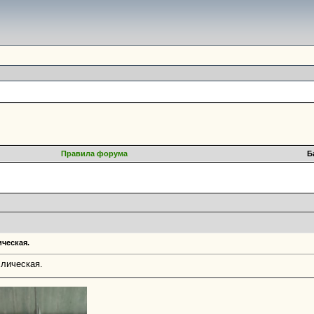
Правила форума
Б
ческая.
лическая.