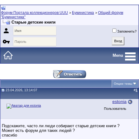
Форум Портала коллекционеров UUU
Букинистика
Общий форум
>
>
"Букинистика"
Cтарые детские книги

Запомнить?

Menu
Опции темы
23.04.2026, 13:14:07
#
1
estonia
Пользователь
Подскажите, часто ли люди собирают старые детские книги ?
Может есть форум для таких людей ?
спасибо