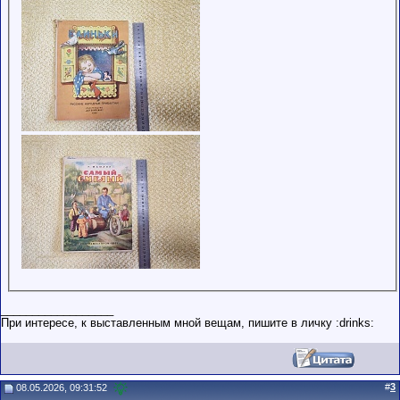
__________________
При интересe, к выставленным мной вещам, пишите в личку :drinks:
#
3
08.05.2026, 09:31:52