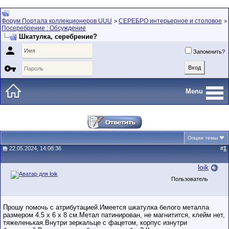
Форум Портала коллекционеров UUU
СЕРЕБРО интерьерное и столовое
>
>
Посеребрение : Обсуждение
Шкатулка, серебрение?

Запомнить?

Menu
Опции темы
22.05.2024, 14:08:36
#
1
loik
Пользователь
Прошу помочь с атрибутацией.Имеется шкатулка белого металла
размером 4.5 х 6 х 8 см.Метал патинирован, не магнитится, клейм нет,
тяжеленькая.Внутри зеркальце с фацетом, корпус изнутри