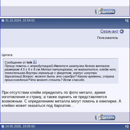
31.10.2024, 15:54:01
#
2
Серж-ант
Пользователь
Цитата:
Сообщение от
loik
Прошу помочь с атрибутацией.Имеется шкатулка белого металла
размером 4.5 х 6 х 8 см.Метал патинирован, не магнитится, клейм нет,
тяжеленькая.Внутри зеркальце с фацетом, корпус изнутри
бархатный.Вопрос: может быть это серебро? Какого времени, страна
происхождения?Что может стоить? Всем спасибо.
При отсутствии клейм определить по фото металл, время
изготовления и страну, а также оценить не представляется
возможным. С определением металла могут помочь в ювелирке. А
клеймо может оказаться под бархатом...
14.05.2026, 19:05:50
#
3