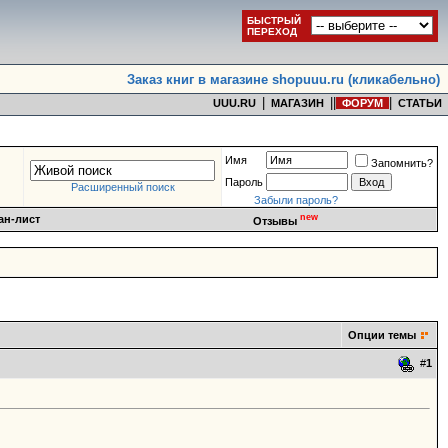
БЫСТРЫЙ
ПЕРЕХОД
Заказ книг в магазине shopuuu.ru (кликабельно)
|
|
|
|
UUU.RU
МАГАЗИН
ФОРУМ
СТАТЬИ
Имя
Запомнить?
Пароль
Расширенный поиск
Забыли пароль?
new
ан-лист
Отзывы
Опции темы
#
1