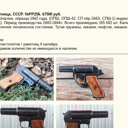
тница. СССР. №РР256. 67500 руб.
агина, образца 1942 года, (ОПШ, ОПШ-42, СП обр.1942г, СПШ-1) индек
 Период производства 1943-1944гг. Всего произведено 165 692 шт. Кали
тличное техническое состояние. Тугие пружины, никаких люфтов, никаки
ия:
пистолетов / ракетниц 4 калибра;
одимом количестве из имеющихся в наличии.