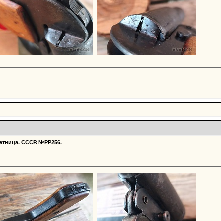
етница. СССР. №РР256.