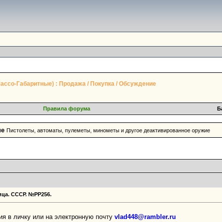
ссо-Габаритные) : Продажа / Покупка / Обсуждение
Правила форума
Б
ие
Пистолеты, автоматы, пулеметы, минометы и другое деактивированное оружие
ица. СССР. №РР256.
ия в личку или на электронную почту
vlad448@rambler.ru