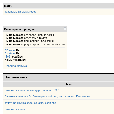
Метки
красивые дипломы ссср
Ваши права в разделе
Вы
не можете
создавать новые темы
Вы
не можете
отвечать в темах
Вы
не можете
прикреплять вложения
Вы
не можете
редактировать свои сообщения
BB коды
Вкл.
Смайлы
Вкл.
[IMG]
код
Вкл.
HTML код
Выкл.
Правила форума
Похожие темы
Тема
Зачётная книжка командира запаса. 1937г.
Зачетная книжка 40г. Ленинградский пед. институт им. Покровского
зачетная книжка краснознаменской вва
Зачетная книжка.