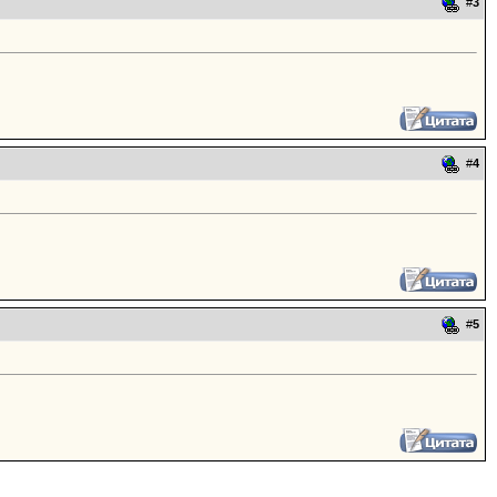
#
3
#
4
#
5