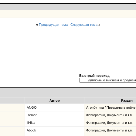
«
Предыдущая тема
|
Следующая тема
»
Быстрый переход
Автор
Раздел
ANGO
Атрибутика / Предметы в войне 
Demar
Фотографии, Документы и т.п.
lili4ka
Фотографии, Документы и т.п.
Abook
Фотографии, Документы и т.п.