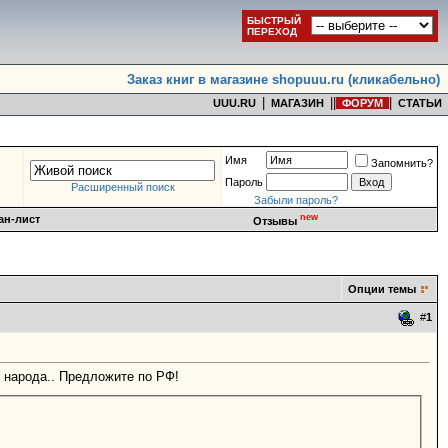
БЫСТРЫЙ
ПЕРЕХОД
Заказ книг в магазине shopuuu.ru (кликабельно)
|
|
|
|
UUU.RU
МАГАЗИН
ФОРУМ
СТАТЬИ
Имя
Запомнить?
Пароль
Расширенный поиск
Забыли пароль?
new
ан-лист
Отзывы
Опции темы
#
1
г народа.. Предложите по РФ!