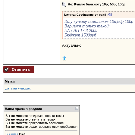
Re: Куплю банкноту 10р; 50р; 100р
Цитата: Сообщение от
pda8
Ищу купюру номиналом 10р,50р,100р
Вариант только такой:
ПА / АП 17.3.2009
Бюджет 1500руб
Актуально.
Метки
дата на купюрах
Ваши права в разделе
Вы
не можете
создавать новые темы
Вы
не можете
отвечать в темах
Вы
не можете
прикреплять вложения
Вы
не можете
редактировать свои сообщения
BB коды
Вкл.