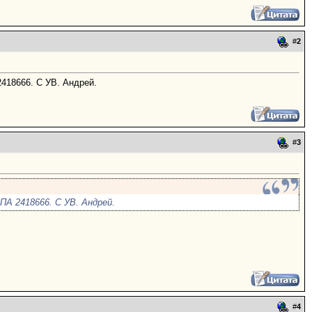
#
2
2418666. С УВ. Андрей.
#
3
ПА 2418666. С УВ. Андрей.
#
4