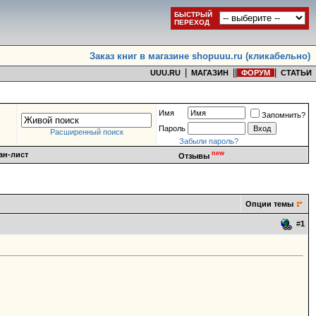
БЫСТРЫЙ
ПЕРЕХОД
Заказ книг в магазине shopuuu.ru (кликабельно)
|
|
|
|
UUU.RU
МАГАЗИН
ФОРУМ
СТАТЬИ
Имя
Запомнить?
Пароль
Расширенный поиск
Забыли пароль?
new
ан-лист
Отзывы
Опции темы
#
1