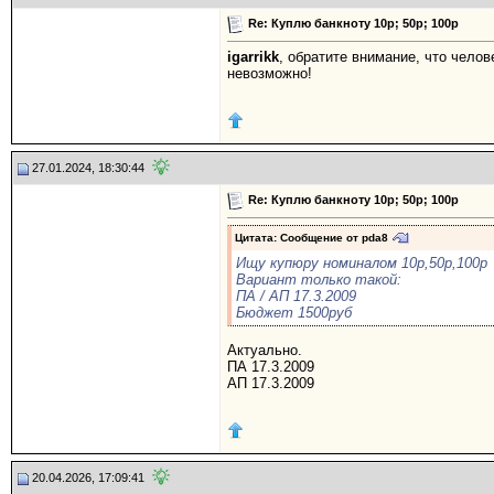
Re: Куплю банкноту 10р; 50р; 100р
igarrikk
, обратите внимание, что чело
невозможно!
27.01.2024, 18:30:44
Re: Куплю банкноту 10р; 50р; 100р
Цитата: Сообщение от
pda8
Ищу купюру номиналом 10р,50р,100р
Вариант только такой:
ПА / АП 17.3.2009
Бюджет 1500руб
Актуально.
ПА 17.3.2009
АП 17.3.2009
20.04.2026, 17:09:41