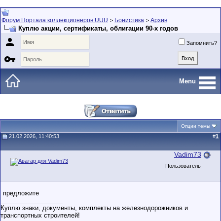
Форум Портала коллекционеров UUU
Бонистика
Архив
>
>
Куплю акции, сертификаты, облигации 90-х годов

Запомнить?

Menu
Опции темы
21.02.2026, 11:40:53
#
1
Vadim73
Пользователь
предложите
__________________
Куплю знаки, документы, комплекты на железнодорожников и
транспортных строителей!