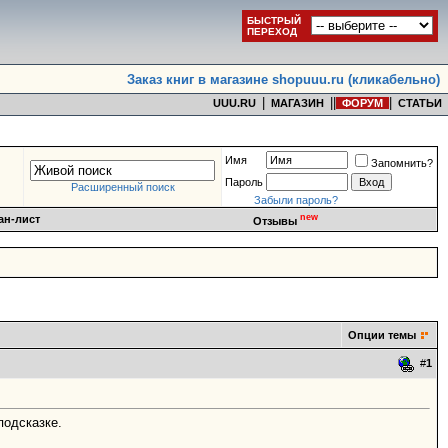
БЫСТРЫЙ
ПЕРЕХОД
Заказ книг в магазине shopuuu.ru (кликабельно)
|
|
|
|
UUU.RU
МАГАЗИН
ФОРУМ
СТАТЬИ
Имя
Запомнить?
Пароль
Расширенный поиск
Забыли пароль?
new
ан-лист
Отзывы
Опции темы
#
1
подсказке.