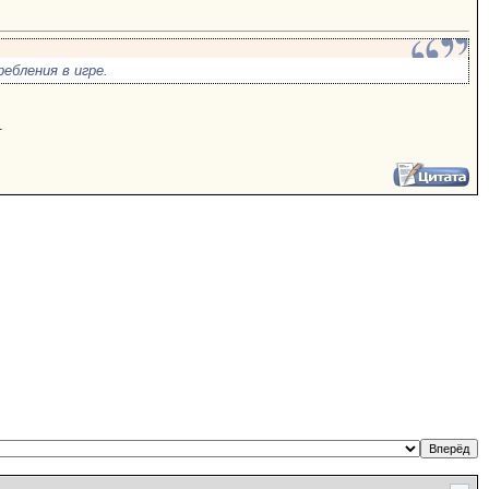
ебления в игре.
.