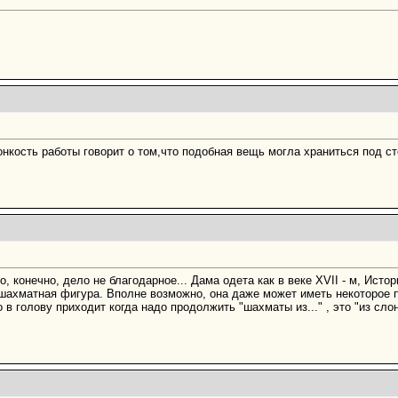
онкость работы говорит о том,что подобная вещь могла храниться под с
о, конечно, дело не благодарное... Дама одета как в веке XVII - м, Ист
 шахматная фигура. Вполне возможно, она даже может иметь некоторое 
о в голову приходит когда надо продолжить "шахматы из..." , это "из слон