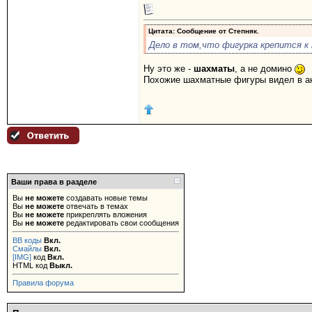
Цитата: Сообщение от
Степняк.
Дело в том,что фигурка крепится к
Ну это же -
шахматы
, а не домино
Похожие шахматные фигуры видел в ант
Ваши права в разделе
Вы
не можете
создавать новые темы
Вы
не можете
отвечать в темах
Вы
не можете
прикреплять вложения
Вы
не можете
редактировать свои сообщения
BB коды
Вкл.
Смайлы
Вкл.
[IMG]
код
Вкл.
HTML код
Выкл.
Правила форума