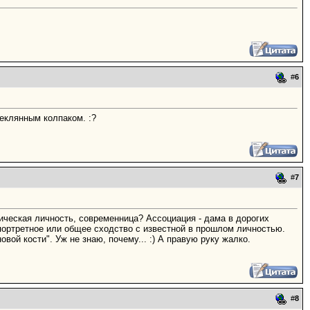
#
6
теклянным колпаком. :?
#
7
орическая личность, современница? Ассоциация - дама в дорогих
портретное или общее сходство с известной в прошлом личностью.
овой кости". Уж не знаю, почему... :) А правую руку жалко.
#
8