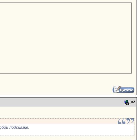
#
2
бой подсказке.