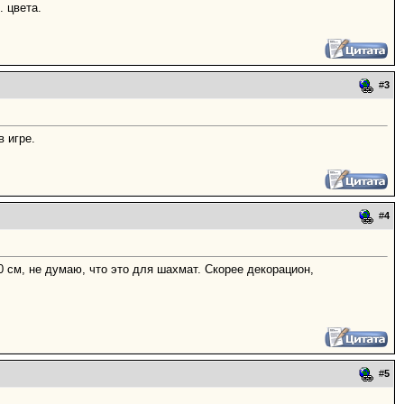
. цвета.
#
3
 игре.
#
4
0 см, не думаю, что это для шахмат. Скорее декорацион,
#
5