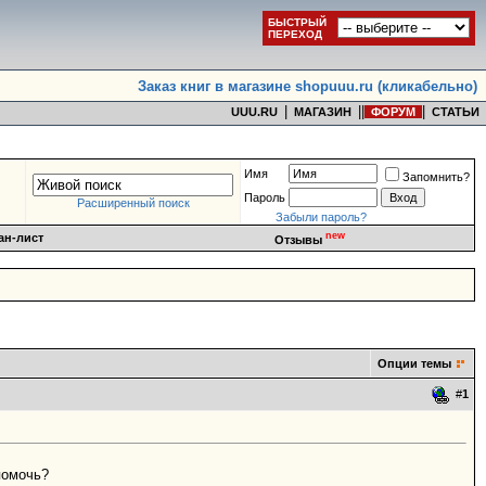
БЫСТРЫЙ
ПЕРЕХОД
Заказ книг в магазине shopuuu.ru (кликабельно)
|
|
|
|
UUU.RU
МАГАЗИН
ФОРУМ
СТАТЬИ
Имя
Запомнить?
Пароль
Расширенный поиск
Забыли пароль?
new
ан-лист
Отзывы
Опции темы
#
1
помочь?