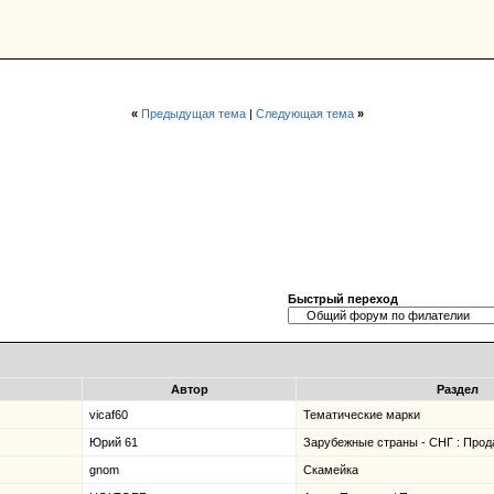
«
Предыдущая тема
|
Следующая тема
»
Быстрый переход
Автор
Раздел
vicaf60
Тематические марки
Юрий 61
Зарубежные страны - СНГ : Прод
gnom
Скамейка