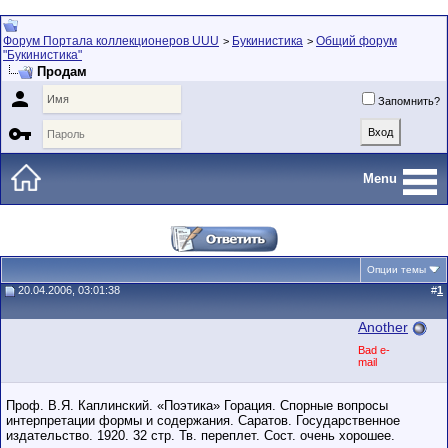
Форум Портала коллекционеров UUU
Букинистика
Общий форум
>
>
"Букинистика"
Продам

Запомнить?

Menu
Опции темы
20.04.2006, 03:01:38
#
1
Another
Bad e-
mail
Проф. В.Я. Каплинский. «Поэтика» Горация. Спорные вопросы
интерпретации формы и содержания. Саратов. Государственное
издательство. 1920. 32 стр. Тв. переплет. Сост. очень хорошее.