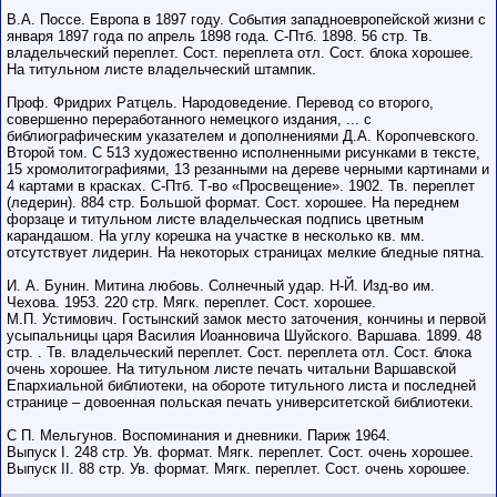
В.А. Поссе. Европа в 1897 году. События западноевропейской жизни с
января 1897 года по апрель 1898 года. С-Птб. 1898. 56 стр. Тв.
владельческий переплет. Сост. переплета отл. Сост. блока хорошее.
На титульном листе владельческий штампик.
Проф. Фридрих Ратцель. Народоведение. Перевод со второго,
совершенно переработанного немецкого издания, ... с
библиографическим указателем и дополнениями Д.А. Коропчевского.
Второй том. С 513 художественно исполненными рисунками в тексте,
15 хромолитографиями, 13 резанными на дереве черными картинами и
4 картами в красках. С-Птб. Т-во «Просвещение». 1902. Тв. переплет
(ледерин). 884 стр. Большой формат. Сост. хорошее. На переднем
форзаце и титульном листе владельческая подпись цветным
карандашом. На углу корешка на участке в несколько кв. мм.
отсутствует лидерин. На некоторых страницах мелкие бледные пятна.
И. А. Бунин. Митина любовь. Солнечный удар. Н-Й. Изд-во им.
Чехова. 1953. 220 стр. Мягк. переплет. Сост. хорошее.
М.П. Устимович. Гостынский замок место заточения, кончины и первой
усыпальницы царя Василия Иоанновича Шуйского. Варшава. 1899. 48
стр. . Тв. владельческий переплет. Сост. переплета отл. Сост. блока
очень хорошее. На титульном листе печать читальни Варшавской
Епархиальной библиотеки, на обороте титульного листа и последней
странице – довоенная польская печать университетской библиотеки.
С П. Мельгунов. Воспоминания и дневники. Париж 1964.
Выпуск I. 248 стр. Ув. формат. Мягк. переплет. Сост. очень хорошее.
Выпуск II. 88 стр. Ув. формат. Мягк. переплет. Сост. очень хорошее.