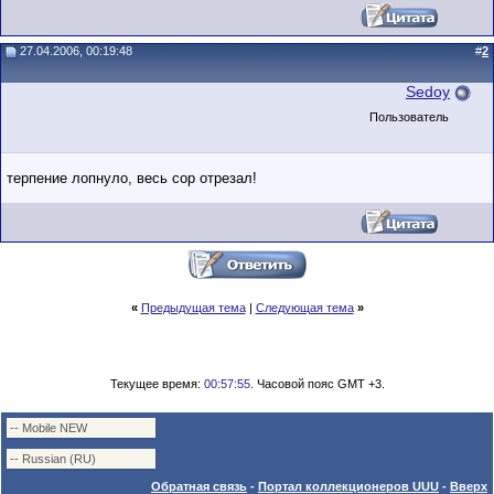
27.04.2006, 00:19:48
#
2
Sedoy
Пользователь
терпение лопнуло, весь сор отрезал!
«
Предыдущая тема
|
Следующая тема
»
Текущее время:
00:57:55
. Часовой пояс GMT +3.
Обратная связь
-
Портал коллекционеров UUU
-
Вверх