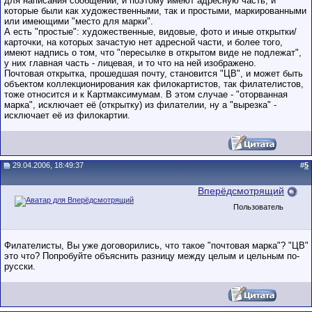
для написания сообщений, и поэтому имеют адресную часть, и
которые были как художественными, так и простыми, маркированными
или имеющими "место для марки".
А есть "простые": художественные, видовые, фото и иные открытки/
карточки, на которых зачастую нет адресной части, и более того,
имеют надпись о том, что "пересылке в открытом виде не подлежат",
у них главная часть - лицевая, и то что на ней изображено.
Почтовая открытка, прошедшая почту, становится "ЦВ", и может быть
объектом коллекционирования как филокартистов, так филателистов,
тоже относится и к Картмаксимумам. В этом случае - "оторванная
марка", исключает её (открытку) из филателии, ну а "вырезка" -
исключает её из филокартии.
29.04.2006, 18:49:37
#
5
Вперёдсмотрящий
Пользователь
Филателисты, Вы уже договорились, что такое "почтовая марка"? "ЦВ"
это что? Попробуйте объяснить разницу между целым и цельным по-
русски.