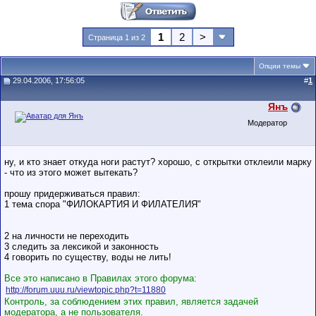
1
2
>
Страница 1 из 2
Опции темы
29.04.2006, 17:56:05
#
1
Янъ
Модератор
ну, и кто знает откуда ноги растут? хорошо, с открытки отклеили марку
- что из этого может вытекать?
прошу придерживаться правил:
1 тема спора "ФИЛОКАРТИЯ И ФИЛАТЕЛИЯ"
2 на личности не переходить
3 следить за лексикой и законность
4 говорить по существу, воды не лить!
Все это написано в Правилах этого форума:
http://forum.uuu.ru/viewtopic.php?t=11880
Контроль, за соблюдением этих правил, является задачей
модератора, а не пользователя.