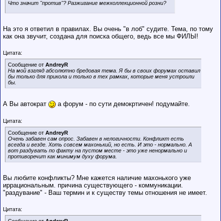
Что значит "против"? Разжигание межколлекционной розни?
На это я ответил в правилах. Вы очень "в лоб" судите. Тема, по тому
как она звучит, создана для поиска общего, ведь все мы ФИЛЫ!
Цитата:
Сообщение от
AndreyR
На мой взгляд абсолютно бредовая тема. Я бы в своих форумах оставил
бы только для прикола и только в тех рамках, которые меня устроили
бы.
А Вы автократ
а форум - по сути демокртичен! подумайте.
Цитата:
Сообщение от
AndreyR
Очень забавен сам опрос. Забавен в нелогичности. Конфликт есть
всегда и везде. Хоть совсем махонький, но есть. И это - нормально. А
вот раздувать по факту на пустом месте - это уже ненормально и
противоречит как минимум духу форума.
Вы любите конфликты? Мне кажется наличие махонького уже
иррациональным. причина существующего - коммуникации.
"раздувание" - Ваш термин и к существу темы отношения не имеет.
Цитата:
Сообщение от
AndreyR