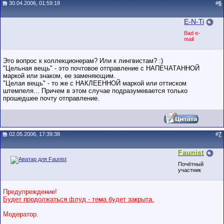
30.04.2006, 01:59:18
#
6
E-N-Ti
Bad e-
mail
Это вопрос к коллекционерам? Или к лингвистам? :)
"Цельная вещь" - это почтовое отправление с НАПЕЧАТАННОЙ
маркой или знаком, ее заменяющим.
"Целая вещь" - то же с НАКЛЕЕННОЙ маркой или оттиском
штемпеля... Причем в этом случае подразумевается только
прошедшее почту отправление.
02.05.2006, 17:39:38
#
7
Faunist
Почётный
участник
Предупреждение!
Будет продолжаться флуд - тема будет закрыта.
Модератор.