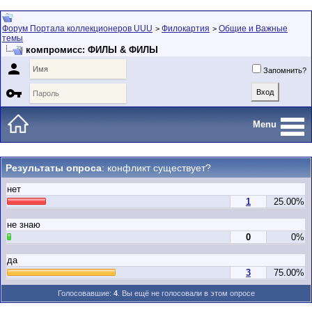
Форум Портала коллекционеров UUU
Филокартия
Общие и Важные
>
>
темы
компромисс: ФИЛЫ & ФИЛЫ

Запомнить?

Menu
Результаты опроса
: конфликт существует?
нет
1
25.00%
не знаю
0
0%
да
3
75.00%
Голосовавшие:
4
. Вы ещё не голосовали в этом опросе