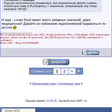
Еще раз настоятельно рекомендую, для откровенного флуда создать
отдельную тему в Филокартии, с названием, отражающим эту тему,
например "ФЛУД".
И ещё - слово flood имеет много забавных значений, даже
медицинское! Давайте во избежание недопониманий выражаться по-
русски
__________________
Вы не воображаете жизни без НЕЁ. Не Вы владеете ЕЮ, а ОНА Вами. ОНА переживёт
многих, таких как Вы. В сущности, Вы ЕЙ безразличны. Но с НЕЙ Вы забываете о
любимой...
Ведь ОНА – Ваша КОЛЛЕКЦИЯ.
1
2
>
Страница 1 из 2
«
Предыдущая тема
|
Следующая тема
»
Текущее время:
21:08:35
. Часовой пояс GMT +3.