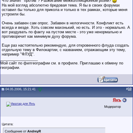
Что значит "против"? Разжигание межколлекционной розни?
На мой взгляд абсолютно бредовая тема. Я бы в своих форумах
оставил бы только для прикола и только в тех рамках, которые меня
устроили бы.
Очень забавен сам опрос. Забавен в нелогичности. Конфликт есть
всегда и везде. Хоть совсем махонький, но есть. И это - нормально. А
вот раздувать по факту на пустом месте - это уже ненормально и
противоречит как минимум духу форума.
Еще раз настоятельно рекомендую, для откровенного флуда создать
отдельную тему в Филокартии, с названием, отражающим эту тему,
например "ФЛУД".
__________________
Мой сайт по филгеографии см. в профиле. Приглашаю к обмену по
географии.
#
10
04.05.2006, 15:21:41
Янъ
Модератор
Цитата:
Сообщение от
AndreyR