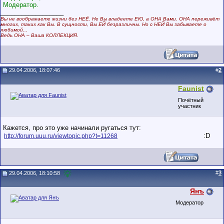
Модератор.
__________________
Вы не воображаете жизни без НЕЁ. Не Вы владеете ЕЮ, а ОНА Вами. ОНА переживёт
многих, таких как Вы. В сущности, Вы ЕЙ безразличны. Но с НЕЙ Вы забываете о
любимой...
Ведь ОНА – Ваша КОЛЛЕКЦИЯ.
29.04.2006, 18:07:46
#
2
Faunist
Почётный
участник
Кажется, про это уже начинали ругаться тут:
:D
http://forum.uuu.ru/viewtopic.php?t=11268
#
3
29.04.2006, 18:10:58
Янъ
Модератор