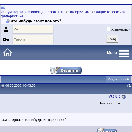
Форум Портала коллекционеров UUU
Фалеристика
Общие вопросы по
>
>
фалеристике
что нибудь стоит все это?

Запомнить?

Menu
Опции темы
06.05.2006, 08:43:55
#
1
VOND
Пользователь
есть здесь что-нибудь интересное?