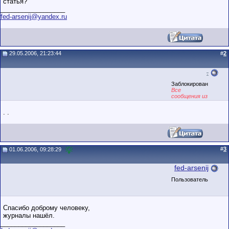
статья?
__________________
fed-arsenij@yandex.ru
29.05.2006, 21:23:44
#
2
.
Заблокирован
Все
сообщения из
точек
. .
#
3
01.06.2006, 09:28:29
fed-arsenij
Пользователь
Спасибо доброму человеку,
журналы нашёл.
__________________