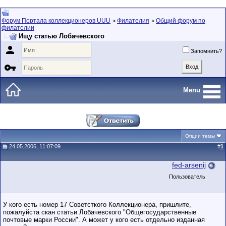
Форум Портала коллекционеров UUU
Филателия
Общий форум по
>
>
филателии
Ищу статью Лобачевского

Запомнить?

Menu
Опции темы
24.05.2006, 11:07:09
#
1
fed-arsenij
Пользователь
У кого есть номер 17 Советсткого Коллекционера, пришлите,
пожалуйста скан статьи Лобачевского "Общегосударственные
почтовые марки России". А может у кого есть отдельно изданная