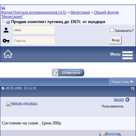
Форум Портала коллекционеров UUU
Милитария
Общий форум
>
>
"Милитария"
Продам комплект пуговиц до 1917г. от мундира

Запомнить?

Menu
Опции темы
28.05.2006, 15:11:31
#
1
lasso
Пользователь
Состояние на скане . Цена 300р.