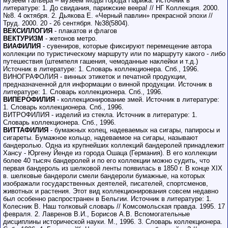
музеем Гальера – музеем Моды города Парижа. Источник в
литературе: 1. До свидания, парижские веера! // НГ Коллекция. 2000.
№8. 4 октября. 2. Дьякова Е. «Черный павлин» прекрасной эпохи //
Труд. 2000. 20 - 26 сентября. №38(5804).
ВЕКСИЛЛОГИЯ
- плакатов и флагов
ВЕКТУРИЗМ
- жетонов метро.
ВИАФИЛИЯ
- сувениров, которые фиксируют перемещение автора
коллекции по туристическому маршруту или по маршруту какого - либо
путешествия (штемпеля гашения, чемоданные наклейки и т.д.)
Источник в литературе: 1. Словарь коллекционера. Спб., 1996.
ВИНОГРАФОЛИЯ - винных этикеток и печатной продукции,
предназначенной для информации о винной продукции. Источник в
литературе: 1. Словарь коллекционера. Спб., 1996.
ВИПЕРОФИЛИЯ
- коллекционирование змей. Источник в литературе:
1. Словарь коллекционера. Спб., 1996.
ВИТРОФИЛИЯ - изделий из стекла. Источник в литературе: 1.
Словарь коллекционера. Спб., 1996.
ВИТТАФИЛИЯ
- бумажных колец, надеваемых на сигары, папиросы и
сигареты. Бумажное кольцо, надеваемое на сигары, называют
бандеролью. Одна из крупнейших коллекций бандеролей принадлежит
Хансу - Юргену Йенде из города Ошаца (Германия). В его коллекции
более 40 тысяч бандеролей и по его коллекции можно судить, что
первая бандероль из шелковой ленты появилась в 1850 г. В конце XIX
в. шелковые бандероли смели бандероли бумажные, на которых
изображали государственных деятелей, писателей, спортсменов,
животных и растения. Этот вид коллекционирования совсем недавно
был особенно распространен в Бельгии. Источник в литературе: 1.
Колесник В. Наш толковый словарь // Комсомольская правда. 1995. 17
февраля. 2. Лавренов В.И., Борисов А.В. Вспомогательные
дисциплины исторической науки. М., 1996. 3. Словарь коллекционера.