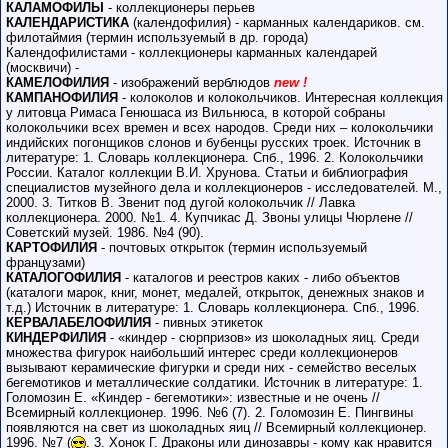
КАЛАМОФИЛЫ
- коллекционеры перьев
КАЛЕНДАРИСТИКА
(календофилия) - карманных календариков. см.
филотаймия (термин используемый в др. города)
Календофилистами - коллекционеры карманных календарей
(москвичи) -
КАМЕЛОФИЛИЯ
- изображений верблюдов
new !
КАМПАНОФИЛИЯ
- колоколов и колокольчиков. Интересная коллекция
у литовца Римаса Генюшаса из Вильнюса, в которой собраны
колокольчики всех времен и всех народов. Среди них – колокольчики
индийских погонщиков слонов и бубенцы русских троек. Источник в
литературе: 1. Словарь коллекционера. Спб., 1996. 2. Колокольчики
России. Каталог коллекции В.И. Хрунова. Статьи и библиография
специалистов музейного дела и коллекционеров - исследователей. М.,
2000. 3. Титков В. Звенит под дугой колокольчик // Лавка
коллекционера. 2000. №1. 4. Купчикас Д. Звоны улицы Чюрлене //
Советский музей. 1986. №4 (90).
КАРТОФИЛИЯ
- почтовых открыток (термин используемый
французами)
КАТАЛОГОФИЛИЯ
- каталогов и реестров каких - либо объектов
(каталоги марок, книг, монет, медалей, открыток, денежных знаков и
т.д.) Источник в литературе: 1. Словарь коллекционера. Спб., 1996.
КЕРВАЛАБЕЛОФИЛИЯ
- пивных этикеток
КИНДЕРФИЛИЯ
- «киндер - сюрпризов» из шоколадных яиц. Среди
множества фигурок наибольший интерес среди коллекционеров
вызывают керамические фигурки и среди них - семейство веселых
бегемотиков и металлические солдатики. Источник в литературе: 1.
Голомозин Е. «Киндер - бегемотики»: известные и не очень //
Всемирный коллекционер. 1996. №6 (7). 2. Голомозин Е. Пингвины
появляются на свет из шоколадных яиц // Всемирный коллекционер.
1996. №7 (
. 3. Хонок Г. Драконы или динозавры - кому как нравится