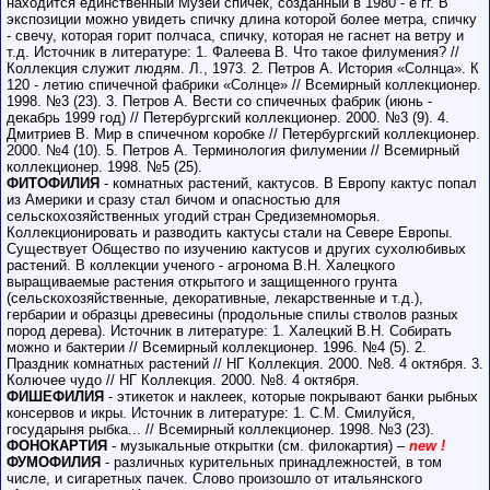
находится единственный Музей спичек, созданный в 1980 - е гг. В
экспозиции можно увидеть спичку длина которой более метра, спичку
- свечу, которая горит полчаса, спичку, которая не гаснет на ветру и
т.д. Источник в литературе: 1. Фалеева В. Что такое филумения? //
Коллекция служит людям. Л., 1973. 2. Петров А. История «Солнца». К
120 - летию спичечной фабрики «Солнце» // Всемирный коллекционер.
1998. №3 (23). 3. Петров А. Вести со спичечных фабрик (июнь -
декабрь 1999 год) // Петербургский коллекционер. 2000. №3 (9). 4.
Дмитриев В. Мир в спичечном коробке // Петербургский коллекционер.
2000. №4 (10). 5. Петров А. Терминология филумении // Всемирный
коллекционер. 1998. №5 (25).
ФИТОФИЛИЯ
- комнатных растений, кактусов. В Европу кактус попал
из Америки и сразу стал бичом и опасностью для
сельскохозяйственных угодий стран Средиземноморья.
Коллекционировать и разводить кактусы стали на Севере Европы.
Существует Общество по изучению кактусов и других сухолюбивых
растений. В коллекции ученого - агронома В.Н. Халецкого
выращиваемые растения открытого и защищенного грунта
(сельскохозяйственные, декоративные, лекарственные и т.д.),
гербарии и образцы древесины (продольные спилы стволов разных
пород дерева). Источник в литературе: 1. Халецкий В.Н. Собирать
можно и бактерии // Всемирный коллекционер. 1996. №4 (5). 2.
Праздник комнатных растений // НГ Коллекция. 2000. №8. 4 октября. 3.
Колючее чудо // НГ Коллекция. 2000. №8. 4 октября.
ФИШЕФИЛИЯ
- этикеток и наклеек, которые покрывают банки рыбных
консервов и икры. Источник в литературе: 1. С.М. Смилуйся,
государыня рыбка... // Всемирный коллекционер. 1998. №3 (23).
ФОНОКАРТИЯ
- музыкальные открытки (см. филокартия) –
new !
ФУМОФИЛИЯ
- различных курительных принадлежностей, в том
числе, и сигаретных пачек. Слово произошло от итальянского