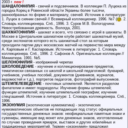
2003 г.
new !
ШАНДАЛОФИЛИЯ
- свечей и подсвечников. В коллекции П. Луцюка из
городка Корец в Ровенской области Украины более тысячи,
разнообразных по форме и материалу, свечей. Источник в литературе:
1. Луцюк в сиянии свечей // Всемирный коллекционер. 1996. №7 (
. 2.
Словарь коллекционера. Спб., 1996. 3. Суров М.В. Вологодчина:
Невостребованная древность. Вологда, 2001.
ШАХМАТОФИЛИЯ
- шахмат и всего, что связано с игрой в шахматы. В
Москве в Центральном шахматном клубе работает шахматный музей,
среди экспонатов которого есть шахматный стол за которым
проходили партии двух московских матчей на первенство мира между
А. Карповым и Г. Каспаровым. Источник в литературе: 1. Словарь
коллекционера. Спб., 1996. 2. Сафонов А. Оригинальные коллекции //
Миниатюра. 1991. №5.
ШЕЛОНОФИЛИЯ
- изображений черепах
ШКОЛОВЕДЕНИЕ
- изучение и коллекционирование предметов,
тематически связанных со школой и школьной педагогикой: букварей,
учебников, учебных пособий, документов (дневников, журналов,
ведомостей и т.д.), портретов педагогов, фотографий выпускников.
ШТЕМПЕЛЕВЕДЕНИЕ
- почтовых штемпелей. Является разделом
филателии и имеет подразделы: Изучение формы штемпелей;
функции штемпелей; изучение штемпельной географии; изучение
спецгашений. Источник в литературе: 1. Словарь коллекционера. Спб.,
1996.
ЭКЗОНУМИЯ
(экзотическая нумизматика) - экзотических
нумизматических объектов не попадающих под статус официальных
государственных денежных знаков: неофициальные памятные знаки и
сувениры, имеющие вид монет или денежных знаков, изготовленные
по случаю проведения ярмарок, выставок и других юбилейных и
традиционных мероприятий. Термин «экзонумия» предложил