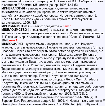
человеком. Источник в литературе: 1. Халецкий В.Н. Собирать можно
и бактерии // Всемирный коллекционер. 1996. №4 (5).
МИНЕРАЛОГИЯ
- в первую очередь изучение, минералов и
кристаллов и их коллекционирование, а также изучение влияния
камней на характер и судьбу человека. Источник в литературе: 1.
Асеев Б. Маленькое чудо из больших глубин // Петербургский
коллекционер. 1999. №5.
МИНИМАЛИСТИКА
- мелких предметов –
new !
МШЕЛОИМСТВО
(плюшкинизм) - старых и ни на что непригодных
вещей из - за нежелания расставаться с ними. Источник в литературе:
1. Я познаю мир. Коллекции и коллекционеры / Сост. С. Истомин. М.,
1998.
new !
МЫЛОФИЛИЯ
- кусков мыла и оберток из - под мыла. Изучает
историю мыла и мыловарения. Первые мыловары появились в VII в. в
Неаполе. Через сто лет секреты этого ремесла достигли Испании, а с
XI в. центром мыловарения становится Марсель, затем Венеция.
Англичане научились варить мыло у французов и испанцев. На Руси
мыло получали из Византии, а собственные мастера - мыловары
появляются в XV в. Известно, что некто Гаврила Ондреев завел в
Твери «поварню мыльную с котлом мыльным и со всею поряднею», в
Москве существовал мыльный ряд. Промышленное производство
мыла было налажено при Петре I. Крупная коллекция мыла
принадлежит жителю американского города Черр - Хилл Альберту
Блаустейну. В его коллекции 1400 кусков фирменного мыла из
гостинниц 75 стран мира. Коллекция хранится в подвале собственного
дома в десяти чемоданах. Источник в литературе: 1. Мойдодыр в
гостях у «ВК» // Всемирный коллекционер. 1998. №3 (23). 2.
Необычное увлечение // Всемирный коллекционер.1996. №6 (7). 3.
Буровик К.А. Родословная вещей. М., 1991. 4. Необычные увлечения //
Отчий Дом. Газета в газете «Караван+Я». 1997. №3 (4). 5. Жуков А.