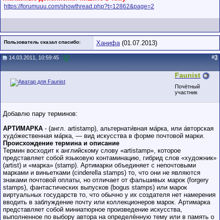
https://forumuuu.com/showthread.php?t=12862&page=2
Пользователь сказал cпасибо:
Ханифа
(01.07.2013)
#
3
14.03.2011, 10:59:45
Faunist
Почётный
участник
Добавлю пару терминов:
АРТИМАРКА
- (англ. artistamp), альтернати́вная ма́рка, или а́вторская
худо́жественная ма́рка, — вид искусства в форме почтовой марки.
Происхождение термина и описание
Термин восходит к английскому слову «artistamp», которое
представляет собой языковую контаминацию, гибрид слов «художник»
(artist) и «марка» (stamp). Артимарки объединяет с непочтовыми
марками и виньетками (cinderella stamps) то, что они не являются
знаками почтовой оплаты, но отличает от фальшивых марок (forgery
stamps), фантастических выпусков (bogus stamps) или марок
виртуальных государств то, что обычно у их создателя нет намерения
вводить в заблуждение почту или коллекционеров марок. Артимарка
представляет собой миниатюрное произведение искусства,
выполненное по выбору автора на определённую тему или в память о