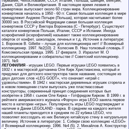
Германия, Чехословакия, СССР, Италия, Польша, Швеция, Венгрия,
Дания, США и Великобритания. В настоящее время лезвия в
конвертиках выпускают около 60 стран мира. Коллекционирование
конвертиков началось в 1950 - 60 гг. Самая большая коллекция в мире
принадлежит Анджею Потыре (Польша), которая насчитывает более
30000 экз. В Российской Федерации самая большая коллекция
конвертиков СССР у Виктора Воронкова (С - Петербург). Существуют
каталоги конвертиков Польши, Италии, СССР и Испании. Иногда
ксирофилией (ксерофилией) называют также коллекционирование
оберток от конфет, шоколадок, печенья и т.д. Источник в литературе:
1. Воронков В. Gillette – лучше для коллекционера нет! // Всемирный
коллекционер. 1997. №2(10). 2. Колесник В. Наш толковый словарь //
Комсомольская правда. 1995. 17 февраля. 3. Израэлит М. О
коллекционировании и собирательстве // Советский коллекционер.
1971. №9.
ЛЕГОФИЛИЯ
- игрушек LEGO. Первые игрушки LEGO появились в
1932 г. в мастерской датчанина Оле Кирк Христиансена, который и
придумал для детского конструктора такое название, состоящее из
двух датских слов «LEG GODT», что означает «играй с
удовольствием». В 1942 г. мастерская деревянных игрушек сгорела и
в новом помещении стали выпускать уже пластмассовые
конструкторы, современный принцип соединения которых был
изобретен в 1958 г. сыном Оле Кирка – Готфридом Кирком. В 1999 г. в
рейтинге американского журнала «Форчун» игра LEGO заняла первое
место в категории «игры». Популярность игры LEGO подтверждает и
наличие в Дании LEGOLAND - парка. В среднем на каждого жителя
нашей планеты приходится в среднем по 22 кубика LEGO, что
позволяет воссоздать из них Великую китайскую стену в натуральную
величину. Источник в литературе: 1. Собери свою коллекцию «LEGO»
// Всемирный коллекционер. 1996. №4 (5). 2. Михайлов А. Конструктор