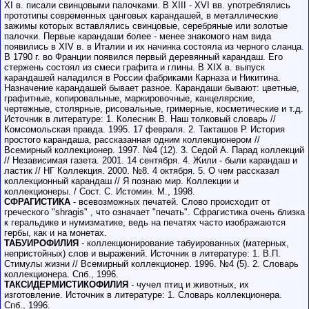
XI в. писали свинцовыми палочками. В XIII - XVI вв. употреблялись
прототипы современных цанговых карандашей, в металлические
зажимы которых вставлялись свинцовые, серебряные или золотые
палочки. Первые карандаши более - менее знакомого нам вида
появились в XIV в. в Италии и их начинка состояла из черного сланца.
В 1790 г. во Франции появился первый деревянный карандаш. Его
стержень состоял из смеси графита и глины. В XIX в. выпуск
карандашей наладился в России фабриками Карназа и Никитина.
Назначение карандашей бывает разное. Карандаши бывают: цветные,
графитные, копировальные, маркировочные, канцелярские,
чертежные, столярные, рисовальные, гримерные, косметические и т.д.
Источник в литературе: 1. Колесник В. Наш толковый словарь //
Комсомольская правда. 1995. 17 февраля. 2. Такташов Р. История
простого карандаша, рассказанная одним коллекционером //
Всемирный коллекционер. 1997. №4 (12). 3. Седой А. Парад коллекций
// Независимая газета. 2001. 14 сентября. 4. Жили - были карандаш и
ластик // НГ Коллекция. 2000. №8. 4 октября. 5. О чем рассказал
коллекционный карандаш // Я познаю мир. Коллекции и
коллекционеры. / Сост. С. Истомин. М., 1998.
СФРАГИСТИКА
- всевозможных печатей. Слово происходит от
греческого "shragis" , что означает "печать". Сфрагистика очень близка
к геральдике и нумизматике, ведь на печатях часто изображаются
гербы, как и на монетах.
ТАБУИРОФИЛИЯ
- коллекционирование табуированных (матерных,
непристойных) слов и выражений. Источник в литературе: 1. В.П.
Стимулы жизни // Всемирный коллекционер. 1996. №4 (5). 2. Словарь
коллекционера. Спб., 1996.
ТАКСИДЕРМИСТИКОФИЛИЯ
- чучел птиц и животных, их
изготовление. Источник в литературе: 1. Словарь коллекционера.
Спб., 1996.