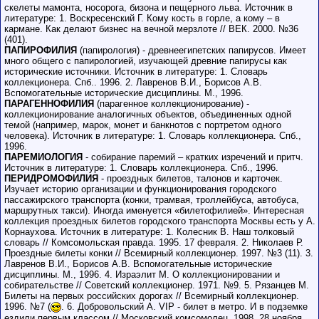
скелеты мамонта, носорога, бизона и пещерного льва. Источник в
литературе: 1. Воскресенский Г. Кому кость в горле, а кому – в
кармане. Как делают бизнес на вечной мерзлоте // ВЕК. 2000. №36
(401).
ПАПИРОФИЛИЯ
(папирология) - древнеегипетских папирусов. Имеет
много общего с папирологией, изучающей древние папирусы как
исторические источники. Источник в литературе: 1. Словарь
коллекционера. Спб.. 1996. 2. Лавренов В.И., Борисов А.В.
Вспомогательные исторические дисциплины. М., 1996.
ПАРАГЕННОФИЛИЯ
(парагенное коллекционирование) -
коллекционирование аналогичных объектов, объединенных одной
темой (например, марок, монет и банкнотов с портретом одного
человека). Источник в литературе: 1. Словарь коллекционера. Спб.,
1996.
ПАРЕМИОЛОГИЯ
- собирание паремий – кратких изречений и притч.
Источник в литературе: 1. Словарь коллекционера. Спб., 1996.
ПЕРИДРОМОФИЛИЯ
- проездных билетов, талонов и карточек.
Изучает историю организации и функционирования городского
пассажирского транспорта (конки, трамвая, троллейбуса, автобуса,
маршрутных такси). Иногда именуется «билетофилией». Интересная
коллекция проездных билетов городского транспорта Москвы есть у А.
Корнаухова. Источник в литературе: 1. Колесник В. Наш толковый
словарь // Комсомольская правда. 1995. 17 февраля. 2. Николаев Р.
Проездные билеты конки // Всемирный коллекционер. 1997. №3 (11). 3.
Лавренов В.И., Борисов А.В. Вспомогательные исторические
дисциплины. М., 1996. 4. Израэлит М. О коллекционировании и
собирательстве // Советский коллекционер. 1971. №9. 5. Рязанцев М.
Билеты на первых российских дорогах // Всемирный коллекционер.
1996. №7 (
. 6. Добровольский А. VIP - билет в метро. И в подземке
ездили первым классом // Московский комсомолец. 1998. 28 ноября.