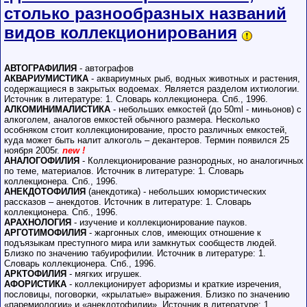
столько разнообразных названий
видов коллекционирования
АВТОГРАФИЛИЯ
- автографов
АКВАРИУМИСТИКА
- аквариумных рыб, водных животных и растения,
содержащиеся в закрытых водоемах. Является разделом ихтиологии.
Источник в литературе: 1. Словарь коллекционера. Спб., 1996.
АЛКОМИНИМАЛИСТИКА
- небольших емкостей (до 50ml - миньонов) с
алкоголем, аналогов емкостей обычного размера. Несколько
особняком стоит коллекционирование, просто различных емкостей,
куда может быть налит алкоголь – декантеров. Термин появился 25
ноября 2005г.
new !
АНАЛОГОФИЛИЯ
- Коллекционирование разнородных, но аналогичных
по теме, материалов. Источник в литературе: 1. Словарь
коллекционера. Спб., 1996.
АНЕКДОТОФИЛИЯ
(анекдотика) - небольших юмористических
рассказов – анекдотов. Источник в литературе: 1. Словарь
коллекционера. Спб., 1996.
АРАХНОЛОГИЯ
- изучение и коллекционирование пауков.
АРГОТИМОФИЛИЯ
- жаргонных слов, имеющих отношение к
подъязыкам преступного мира или замкнутых сообществ людей.
Близко по значению табуирофилии. Источник в литературе: 1.
Словарь коллекционера. Спб., 1996.
АРКТОФИЛИЯ
- мягких игрушек.
АФОРИСТИКА
- коллекционирует афоризмы и краткие изречения,
пословицы, поговорки, «крылатые» выражения. Близко по значению
«паремиологии» и «анекдотофилии». Источник в литературе: 1.