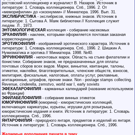
ростовский коллекционер и журналист В. Назаров. Источник в
литературе: 1. Словарь коллекционера. Спб., 1996. 2. От
«меморифилии» до «экзонумии» // Миниатюра. 1996. Вып. 31.
ЭКСЛИБРИСТИКА
- экслибрисов, книжных знаков. Источник в
литературе: 1. Сытова А. Маяк библиотеки // Коллекция служит
людям. Л., 1973.
ЭНТОМОЛОГИЧЕСКАЯ
коллекция - собирание насекомых
ЭРКАФИЛИЯ
- наклеек, которыми оформляется почтовая заказная
корреспонденция.
ЭРОТИКОФИЛИЯ
- изображений эротического характера. Источник в
литературе: 1. Словарь коллекционера. Спб., 1996. 2. Шишкин А.
Нумизматика и эротика // Миниатюра. 1998. №40.
ЭРРИНОФИЛИЯ
- непочтовых марок. Область на стыке филателии и
бонистики. Собирание знаков, не предназначенных для оплаты
почтовых сборов всех видов. Марки, виньетки, квитанции, талоны,
этикетки, наклейки, благотворительных, членские обществ, взносов,
милитария, фискальные, налоговые, оплаты услуг, рекламные,
агитационные, штрафов, прочие знаки. Non - postage stamps collecting.
Revenue, cinderella, zemstvo, world war I, early soviets
ЭФЕКАЛАРОФИЛИЯ
- карманных календарей (название используемое
во Франции)
ЭФИЛАБЕЛОФИЛИЯ
- собирание винных этикеток
ЮМОРИНОФИЛИЯ
(юморина) - юмористических коллекций,
включающих карикатуры, курьезы, игрушки для розыгрыша,
юмористические издания и книги. Источник в литературе: 1. Словарь
коллекционера. Спб., 1996.
ЯНТАРОФИЛИЯ
- природного янтаря, предметов и изделий из янтаря.
Источник в литературе: 1. Словарь коллекционера. Спб., 1996.
Желаемые дополнения пишите в тему