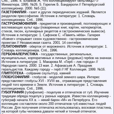
Спб., 1996. 4. Бланков Ж. Что коллекционируют бельгийцы? //
Миниатюра. 1995. №26. 5. Горелик Б. Бандероли // Петербургский
коллекционер. 2000. №5 (11).
ГАЗЕТОФИЛИЯ
- газет и других периодических изданий. Является
разделом прессофилии. Источник в литературе: 1. Словарь
коллекционера. Спб., 1996.
ГАСТРОНОМОФИЛИЯ
- предметов и произведений, поэтизирующих и
воспевающих культ еды (поваренных книг, картин, натюрмортов,
стихов, песен, кулинарных рецептов и гастрономических вывесок).
Источник в литературе: 1. Сафонов С. «Память нёба». Галерея
«Ковчег» открывает сезон художественно - гастрономическим
проектам // Независимая газета. 2001. 14 сентября.
ГЕЛАТОФИЛИЯ
- оберток от мороженого. Источник в литературе: 1.
Словарь коллекционера. Спб., 1996.
ГЕРБОФАЛЕРИСТИКА
- государственных, региональных,
муниципальных, корпоративных и личных (родовых) гербов на значках.
Источник в литературе: 1. Макарова М. «Герб – лик города» //
Народная газета. 2000. 13 мая. 2. Афанасьев А. Праздник
геральдистов. Каждому городу – герб // НГ Коллекция. 1999. №16.
ГЛИПТОТЕКА
- собрание скульптур, камней
ГЛОБУСОФИЛИЯ
- глобусов - моделей земного шара. Интерес
представляют глобусы XVI - XVIII вв., отражающие представления
людей того времени о Земле. Источник в литературе: 1. Словарь
коллекционера. Спб., 1996.
ГУБОГРАФИЯ
(губофилия) - поцелуев и отпечатков от губ. Изучение
традиции обряда поцелуя у разных народов. Известен коллекционер -
губограф начала XX в. – некий барон «М» из Петербурга. Его
коллекцию составляли около 200 отпечатков губ известных людей
России. Для получения отпечатка использовалась восковая пластина,
на которой губы человека давали четкий и точный отпечаток.