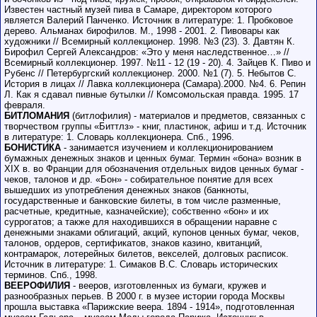
Известен частный музей пива в Самаре, директором которого
является Валерий Панченко. Источник в литературе: 1. Пробковое
дерево. Альманах бирофилов. М., 1998 - 2001. 2. Пивовары как
художники // Всемирный коллекционер. 1998. №3 (23). 3. Давтян К.
Бирофил Сергей Александров: «Это у меня наследственное…» //
Всемирный коллекционер. 1997. №11 - 12 (19 - 20). 4. Зайцев К. Пиво и
Рубенс // Петербургский коллекционер. 2000. №1 (7). 5. Небытов С.
История в лицах // Лавка коллекционера (Самара).2000. №4. 6. Репин
Л. Как я сдавал пивные бутылки // Комсомольская правда. 1995. 17
февраля.
БИТЛОМАНИЯ
(битлофилия) - материалов и предметов, связанных с
творчеством группы «Биттлз» - книг, пластинок, афиш и т.д. Источник
в литературе: 1. Словарь коллекционера. Спб., 1996.
БОНИСТИКА
- занимается изучением и коллекционированием
бумажных денежных знаков и ценных бумаг. Термин «бона» возник в
XIX в. во Франции для обозначения отдельных видов ценных бумаг -
чеков, талонов и др. «Бон» - собирательное понятие для всех
вышедших из употребления денежных знаков (банкноты,
государственные и банковские билеты, в том числе разменные,
расчетные, кредитные, казначейские); собственно «бон» и их
суррогатов; а также для находившихся в обращении наравне с
денежными знаками облигаций, акций, купонов ценных бумаг, чеков,
талонов, ордеров, сертификатов, знаков казино, квитанций,
контрамарок, лотерейных билетов, векселей, долговых расписок.
Источник в литературе: 1. Симаков В.С. Словарь исторических
терминов. Спб., 1998.
ВЕЕРОФИЛИЯ
- вееров, изготовленных из бумаги, кружев и
разнообразных перьев. В 2000 г. в музее истории города Москвы
прошла выставка «Парижские веера. 1894 - 1914», подготовленная