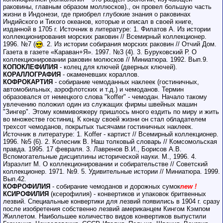
раковины, главным образом моллюсков)., он провел большую часть
жизни в Индонези, где приобрел глубокие знания о раковинах
Индийского и Тихого океанов, которые и описал в своей книге,
изданной в 1705 г. Источник в литературе: 1. Филатов А. Из истории
коллекционирования морских раковин // Всемирный коллекционер.
1996. №7 (
. 2. Из истории собирания морских раковин // Отчий Дом.
Газета в газете «Караван+Я». 1997. №3 (4). 3. Буруковский Р. О
коллекционировании раковин молюсков // Миниатюра. 1992. Вып.9.
КОПОКЛЕФИЛИЯ
- колец для ключей (дверных ключей).
КОРАЛЛОГРАФИЯ
- окаменевших кораллов.
КОФРОКАРТИЯ
- собирание чемоданных наклеек (гостиничных,
автомобильных, аэрофлотских и т.д.) и чемоданов. Термин
образовался от немецкого слова "koffer" - чемодан. Начало такому
увлечению положил один из служащих фирмы швейных машин
"Зингер". Этому коммивояжеру пришлось много ездить по миру и жить
во множестве гостиниц. К концу своей жизни он стал обладателем
трехсот чемоданов, покрытых тысячами гостиничных наклеек.
Источник в литературе: 1. Koffer - картист // Всемирный коллекционер.
1996. №5 (6). 2. Колесник В. Наш толковый словарь // Комсомольская
правда. 1995. 17 февраля. 3. Лавренов В.И., Борисов А.В.
Вспомогательные дисциплины исторической науки. М., 1996. 4.
Израэлит М. О коллекционировании и собирательстве // Советский
коллекционер. 1971. №9. 5. Удивительные истории // Миниатюра. 1999.
Вып.42.
КОФРОФИЛИЯ
- собирание чемоданов и дорожных сумок
new !
КСИРОФИЛИЯ
(ксерофилия) - конвертиков и упаковок бритвенных
лезвий. Специальные конвертики для лезвий появились в 1904 г. сразу
после изобретения собственно лезвий американцем Кингом Кэмпом
Жиллетом. Наибольшее количество видов конвертиков выпустили