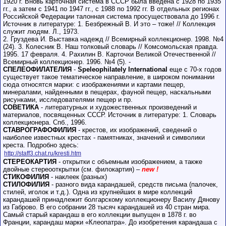
1920 г. Вновь карточная система в СССР была введена с 1928 по 1935
гг., а затем с 1941 по 1947 гг., с 1988 по 1992 гг. В отдельных регионах
Российской Федерации талонная система просуществовала до 1996 г.
Источник в литературе: 1. Безбрежный В. И это – тоже! // Коллекция
служит людям. Л., 1973.
2. Груздева И. Выставка надежд // Всемирный коллекционер. 1998. №4
(24). 3. Колесник В. Наш толковый словарь // Комсомольская правда.
1995. 17 февраля. 4. Рахилин В. Карточки Великой Отечественной //
Всемирный коллекционер. 1996. №4 (5). -
СПЕЛЕОФИЛАТЕЛИЯ
-
Speleophilately International
еще с 70-х годов
существует такое тематическое направление, в широком понимании
сюда относятся марки: с изображениями и картами пещер,
минералами, найденными в пещерах, фауной пещер, наскальными
рисунками, исследователями пещер и пр.
СОВЕТИКА
- литературных и художественных произведений и
материалов, посвященных СССР. Источник в литературе: 1. Словарь
коллекционера. Спб., 1996.
СТАВРОГРАФОФИЛИЯ
- крестов, их изображений, сведений о
наиболее известных крестах - памятниках, значений и символики
креста. Подробно здесь:
http://staff3.chat.ru/kresti.htm
СТЕРЕОКАРТИЯ
- открытки с объемным изображением, а также
двойные стереооткрытки (см. филокартия) –
new !
СТИКОФИЛИЯ
- наклеек (разных)
СТИЛОФИЛИЯ
- разного вида карандашей, средств письма (палочек,
стилей, иголок и т.д.). Одна из крупнейших в мире коллекций
карандашей принадлежит болгарскому коллекционеру Василу Дянову
из Габрово. В его собрании 28 тысяч карандашей из 40 стран мира.
Самый старый карандаш в его коллекции выпущен в 1878 г. во
Франции, карандаш марки «Клеопатра». До изобретения карандаша с