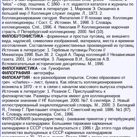
”telos” – сбор, пошлина. С 1860 - х гг. издаются каталоги и журналы по
филателии. Источник в литературе: 1. Миронов Э. Окошечко в
большой мир // Коллекция служит людям. Л., 1973. 2.
Коллекционирование сегодня. Филателия // Я познаю мир. Коллекции
и коллекционеры. / Сост. С. Истомин. М., 1998. 3. Словарь
коллекционера. Спб., 1996. 4. Николаев Р. Коллекционная марочная
страсть // Петербургский коллекционер. 2000. №4 (10).
ФИЛОБУТОНИСТИКА
- форменных и простых пуговиц, их внешнего
вида, надписей, символики изображений, материала, места и времени
изготовления. Составление художественных произведений из пуговиц.
Источник в литературе: 1. Гербовые пуговицы России //
Миниатюра.1998. Вып.38. 2. Седой А. Парад коллекций // Независимая
газета. 2001. 14 сентября. 3. Лавренов В.И., Борисов А.В.
Вспомогательные исторические дисциплины. М., 1996.
ФИЛОГАМИСТИКА
- см. Гумофилия.
ФИЛОГРАФИЯ
- автографы.
ФИЛОКАРТИЯ
- все разнообразие открыток. Слово образовано от
греч. «chartes» – лист, бумага. Как область коллекционирования
возникла в 1870 - е гг. в связи с началом массового выпуска открыток.
Источник в литературе: 1. Розанов С. Прислушайтесь к
филокартистам. Размеры открыток имеют для коллекционеров
огромное значение // НГ Коллекция. 2000. №7. 6 сентября. 2. Новый
иллюстрированный энциклопедический словарь. М., 2000. 3. Белицкий
Я., Глезер Г. Приглашает открытка // Советский музей. 1986. №1 (87).
4. Словарь коллекционера. Спб., 1996.
ФИЛОТАЙМИЯ (календаристика) - (название принятое у петербуржцев)
календари и календарики. Большими тиражами карманные
календарики в СССР стали выпускаться с 1986 г. До этого года общее
количество выпущенных в СССР карманных календариков