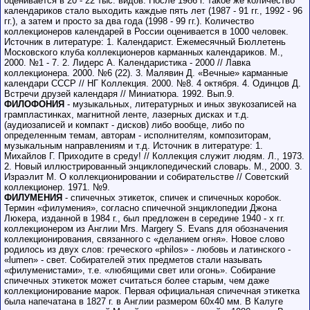
оценивается в 20 - 22 тыс. видов. После 1986 г. такое же количество
календариков стало выходить каждые пять лет (1987 - 91 гг., 1992 - 96
гг.), а затем и просто за два года (1998 - 99 гг.). Количество
коллекционеров календарей в России оценивается в 1000 человек.
Источник в литературе: 1. Календарист. Ежемесячный Бюллетень
Московского клуба коллекционеров карманных календариков. М.,
2000. №1 - 7. 2. Лидерс А. Календаристика - 2000 // Лавка
коллекционера. 2000. №6 (22). 3. Малявин Д. «Вечные» карманные
календари СССР // НГ Коллекция. 2000. №8. 4 октября. 4. Одинцов Д.
Встречи друзей календаря // Миниатюра. 1992. Вып.9.
ФИЛОФОНИЯ
- музыкальных, литературных и иных звукозаписей на
грампластинках, магнитной ленте, лазерных дисках и т.д.
(аудиозаписей и компакт - дисков) либо вообще, либо по
определенным темам, авторам - исполнителям, композиторам,
музыкальным направлениям и т.д. Источник в литературе: 1.
Михайлов Г. Приходите в среду! // Коллекция служит людям. Л., 1973.
2. Новый иллюстрированный энциклопедический словарь. М., 2000. 3.
Израэлит М. О коллекционировании и собирательстве // Советский
коллекционер. 1971. №9.
ФИЛУМЕНИЯ
- спичечных этикеток, спичек и спичечных коробок.
Термин «филумения», согласно спичечной энциклопедии Джона
Люкера, изданной в 1984 г., был предложен в середине 1940 - х гг.
коллекционером из Англии Mrs. Margery S. Evans для обозначения
коллекционирования, связанного с «деланием огня». Новое слово
родилось из двух слов: греческого «philos» - любовь и латинского -
«lumen» - свет. Собирателей этих предметов стали называть
«филуменистами», т.е. «любящими свет или огонь». Собирание
спичечных этикеток может считаться более старым, чем даже
коллекционирование марок. Первая официальная спичечная этикетка
была напечатана в 1827 г. в Англии размером 60х40 мм. В Калуге