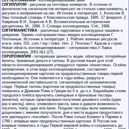
СЕРПЕНТАФИЛИЯ
- коллекционирование змей
СИГИЛЛАТИЯ
- рисунков на почтовых конвертах. В отличие от
филателистов сигаллатистов интересуют не столько сами конверты, а
рисунки и изображения на них. Источник в литературе: 1. Колесник В.
Наш толковый словарь // Комсомольская правда. 1995. 17 февраля. 2.
Лавренов В.И., Борисов А.В. Вспомогательные исторические
дисциплины. М., 1996. 3. Словарь коллекционера. Спб., 1996.
СИГНУМАНИСТИКА
- различных нарукавных и нагрудных нашивок и
шевронов. Термин «сигнуманистика» введен коллекционером Г.
Плоткиным. Источник в литературе: 1. Рейтинг военных ресурсов.
w.w.w. nuke. f2S. com / top / index. htm. 2. Плоткин Г. Красив в строю:
Новая область коллекционирования – сигнуманистика // Лавка
коллекционера. 2001.№1 (27).
СКРИПОФИЛИЯ
- потерявшие ценность акции, облигации, лотерейные
билеты, бумажные деньги и талоны. В русском языке для этой
области коллекционирования утвердился термин «бонистика». Особое
направление, в этом виде коллекционирования, составляет
коллекционирование карточек на продовольственные товары первой
необходимости. Они появляются в годы войны, разрухи и
экономической нестабильности, сигнализируя об экономическом
спаде. Первые талоны (карточки на продовольственные товары)
появились в Древнем Риме и Греции во II в. до н.э. Беднейшим слоям
городского плебса вручались свинцовые и бронзовые тессеры
(монетки), которые гарантировали получение дешевого хлеба (один
раз в месяц), мяса, оливкового масла, вина и давали возможность
посетить театр, цирк или баню. Позднее тессеры были заменены
дощечками с именем получателя, дня и места выдачи продуктового
или зрелищного «пособия». После Рима только Конвент в Париже в
1789 г. впервые ввел продовольственные карточки. В России они
впервые появились в годы Первой мировой войны и сохранились до