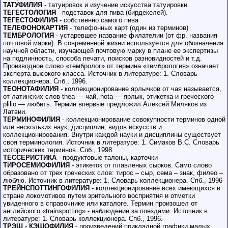
ТАТУФИЛИЯ
- татуировок и изучение искусства татуировки.
ТЕГЕСТОЛОГИЯ
- подставок для пива (бирдекелей). -
ТЕГЕСТОФИЛИЯ
- собственно самого пива
ТЕЛЕФОНОКАРТИЯ
- телефонных карт (один из терминов)
ТЕМБРОЛОГИЯ
- устаревшее название филателии (от фр. названия
почтовой марки). В современной жизни используется для обозначения
научной области, изучающей почтовую марку в плане ее экспертизы
на подлинность, способа печати, поисков разновидностей и т.д.
Производное слово «тембролог» от термина «тембрология» означает
эксперта высокого класса. Источник в литературе: 1. Словарь
коллекционера. Спб., 1996.
ТЕОНОТАФИЛИЯ
- коллекционирование ярлычков от чая называется,
от латинских слов thea — чай, nota — ярлык, этикетка и греческого
plilio — любить. Термин впервые предложил Алексей Миляков из
Латвии.
ТЕРМИНОФИЛИЯ
- коллекционирование совокупности терминов одной
или нескольких наук, дисциплин, видов искусств и
коллекционирования. Внутри каждой науки и дисциплины существует
своя терминология. Источник в литературе: 1. Симаков В.С. Словарь
исторических терминов. Спб., 1998.
ТЕССЕРИСТИКА
- продуктовые талоны, карточки
ТИРОСЕМИОФИЛИЯ
- этикеток от плавленых сырков. Само слово
образовано от трех греческих слов: тирос – сыр, сема – знак, филео –
люблю. Источник в литературе: 1. Словарь коллекционера. Спб., 1996
ТРЕЙНСПОТТИНГОФИЛИЯ
- коллекционирование всех имеющихся в
стране локомотивов путем зрительного восприятия и отметки
увиденного в справочнике или каталоге. Термин произошел от
английского «trainspotting» - наблюдение за поездами. Источник в
литературе: 1. Словарь коллекционера. Спб., 1996.
ТРЭШ - КЭШОФИЛИЯ
- произведений прикладной графики малых