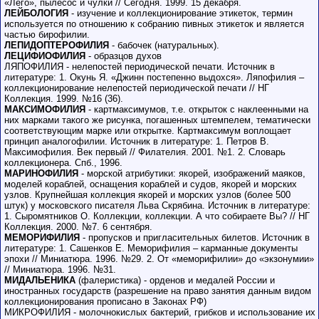
«Лего», пылесос и чулки // Сегодня. 1999. 15 декабря.
ЛЕЙБОЛОГИЯ
- изучение и коллекционирование этикеток, термин
используется по отношению к собранию пивных этикеток и является
частью бирофилии.
ЛЕПИДОПТЕРОФИЛИЯ
- бабочек (натуральных).
ЛЕЦИФИОФИЛИЯ
- образцов духов
ЛЯПОФИЛИЯ - нелепостей периодической печати. Источник в
литературе: 1. Окунь Я. «Джинн постепенно выдохся». Ляпофилия –
коллекционирование нелепостей периодической печати // НГ
Коллекция. 1999. №16 (36).
МАКСИМОФИЛИЯ
- картмаксимумов, т.е. открыток с наклеенными на
них марками такого же рисунка, погашенных штемпелем, тематически
соответствующим марке или открытке. Картмаксимум воплощает
принцип аналогофилии. Источник в литературе: 1. Петров В.
Максимофилия. Век первый // Филателия. 2001. №1. 2. Словарь
коллекционера. Спб., 1996.
МАРИНОФИЛИЯ
- морской атрибутики: якорей, изображений маяков,
моделей кораблей, оснащения кораблей и судов, якорей и морских
узлов. Крупнейшая коллекция якорей и морских узлов (более 500
штук) у московского писателя Льва Скрябина. Источник в литературе:
1. Сыромятников О. Коллекции, коллекции. А что собираете Вы? // НГ
Коллекция. 2000. №7. 6 сентября.
МЕМОРИФИЛИЯ
- пропусков и пригласительных билетов. Источник в
литературе: 1. Сашенков Е. Меморифилия – карманные документы
эпохи // Миниатюра. 1996. №29. 2. От «меморифилии» до «экзонумии»
// Миниатюра. 1996. №31.
МИДАЛЬЕНИКА
(фалеристика) - орденов и медалей России и
иностранных государств (разрешение на право занятия данным видом
коллекционирования прописано в Законах РФ)
МИКРОФИЛИЯ - молочнокислых бактерий, грибков и использование их