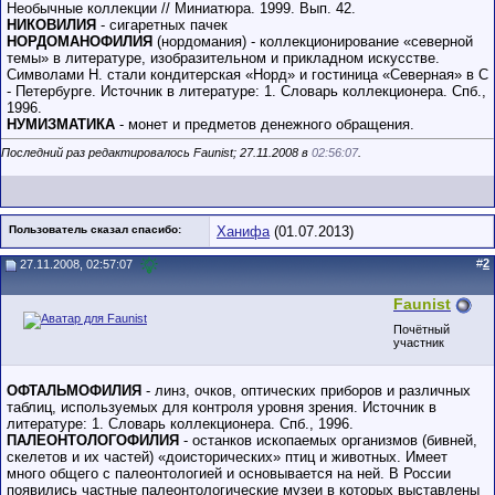
Необычные коллекции // Миниатюра. 1999. Вып. 42.
НИКОВИЛИЯ
- сигаретных пачек
НОРДОМАНОФИЛИЯ
(нордомания) - коллекционирование «северной
темы» в литературе, изобразительном и прикладном искусстве.
Символами Н. стали кондитерская «Норд» и гостиница «Северная» в С
- Петербурге. Источник в литературе: 1. Словарь коллекционера. Спб.,
1996.
НУМИЗМАТИКА
- монет и предметов денежного обращения.
Последний раз редактировалось Faunist; 27.11.2008 в
02:56:07
.
Пользователь сказал cпасибо:
Ханифа
(01.07.2013)
#
2
27.11.2008, 02:57:07
Faunist
Почётный
участник
ОФТАЛЬМОФИЛИЯ
- линз, очков, оптических приборов и различных
таблиц, используемых для контроля уровня зрения. Источник в
литературе: 1. Словарь коллекционера. Спб., 1996.
ПАЛЕОНТОЛОГОФИЛИЯ
- останков ископаемых организмов (бивней,
скелетов и их частей) «доисторических» птиц и животных. Имеет
много общего с палеонтологией и основывается на ней. В России
появились частные палеонтологические музеи в которых выставлены