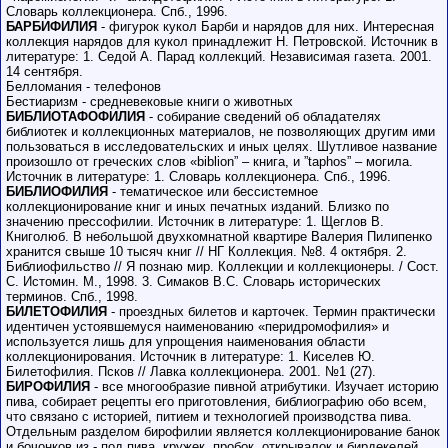
Словарь коллекционера. Спб., 1996.
БАРБИФИЛИЯ
- фигурок кукол Барби и нарядов для них. Интересная
коллекция нарядов для кукол принадлежит Н. Петровской. Источник в
литературе: 1. Седой А. Парад коллекций. Независимая газета. 2001.
14 сентября.
Белломания - телефонов
Бестиаризм - средневековые книги о животных
БИБЛИОТАФОФИЛИЯ
- собирание сведений об обладателях
библиотек и коллекционных материалов, не позволяющих другим ими
пользоваться в исследовательских и иных целях. Шутливое название
произошло от греческих слов «biblion” – книга, и ”taphos” – могила.
Источник в литературе: 1. Словарь коллекционера. Спб., 1996.
БИБЛИОФИЛИЯ
- тематическое или бессистемное
коллекционирование книг и иных печатных изданий. Близко по
значению прессофилии. Источник в литературе: 1. Щеглов В.
Книголюб. В небольшой двухкомнатной квартире Валерия Пилипенко
хранится свыше 10 тысяч книг // НГ Коллекция. №8. 4 октября. 2.
Библиофильство // Я познаю мир. Коллекции и коллекционеры. / Сост.
С. Истомин. М., 1998. 3. Симаков В.С. Словарь исторических
терминов. Спб., 1998.
БИЛЕТОФИЛИЯ
- проездных билетов и карточек. Термин практически
идентичен устоявшемуся наименованию «перидромофилия» и
используется лишь для упрощения наименования области
коллекционирования. Источник в литературе: 1. Киселев Ю.
Билетофилия. Псков // Лавка коллекционера. 2001. №1 (27).
БИРОФИЛИЯ
- все многообразие пивной атрибутики. Изучает историю
пива, собирает рецепты его приготовления, библиографию обо всем,
что связано с историей, питием и технологией производства пива.
Отдельным разделом бирофилии является коллекционирование банок
и бочонков из - под пива, кружек, пробок, открывалок и бирдекелей.