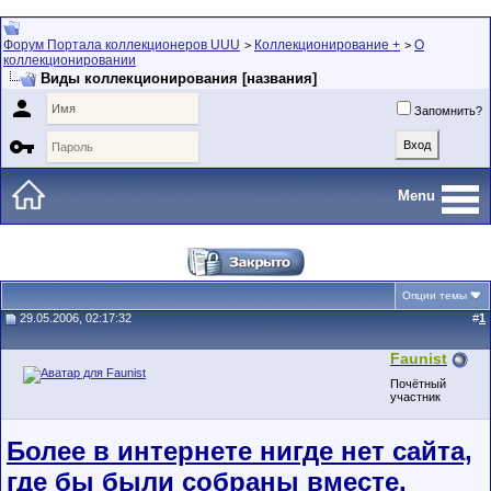
Форум Портала коллекционеров UUU
Коллекционирование +
О
>
>
коллекционировании
Виды коллекционирования [названия]

Запомнить?

Menu
Опции темы
29.05.2006, 02:17:32
#
1
Faunist
Почётный
участник
Более в интернете нигде нет сайта,
где бы были собраны вместе,