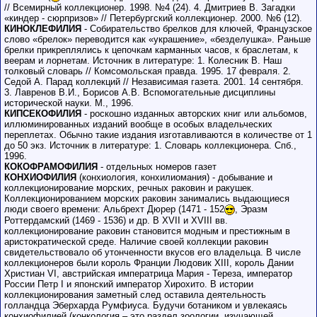
// Всемирный коллекционер. 1998. №4 (24). 4. Дмитриев В. Загадки
«киндер - сюрпризов» // Петербургский коллекционер. 2000. №6 (12).
КИНОКЛЕФИЛИЯ
- Собирательство брелков для ключей, Французское
слово «брелок» переводится как «украшение», «безделушка». Раньше
брелки прикреплялись к цепочкам карманных часов, к браслетам, к
веерам и лорнетам. Источник в литературе: 1. Колесник В. Наш
толковый словарь // Комсомольская правда. 1995. 17 февраля. 2.
Седой А. Парад коллекций // Независимая газета. 2001. 14 сентября.
3. Лавренов В.И., Борисов А.В. Вспомогательные дисциплины
исторической науки. М., 1996.
КИПСЕКОФИЛИЯ
- роскошно изданных авторских книг или альбомов,
иллюминированных изданий вообще в особых владельческих
переплетах. Обычно такие издания изготавливаются в количестве от 1
до 50 экз. Источник в литературе: 1. Словарь коллекционера. Спб.,
1996.
КОКОФРАМОФИЛИЯ
- отдельных номеров газет
КОНХИОФИЛИЯ
(конхиология, конхилиомания) - добывание и
коллекционирование морских, речных раковин и ракушек.
Коллекционированием морских раковин занимались выдающиеся
люди своего времени: Альбрехт Дюрер (1471 - 152
, Эразм
Роттердамский (1469 - 1536) и др. В XVII и XVIII вв.
коллекционирование раковин становится модным и престижным в
аристократической среде. Наличие своей коллекции раковин
свидетельствовало об утонченности вкусов его владельца. В числе
коллекционеров были король Франции Людовик XIII, король Дании
Христиан VI, австрийская императрица Мария - Тереза, император
России Петр I и японский император Хирохито. В истории
коллекционирования заметный след оставила деятельность
голландца Эберхарда Румфиуса. Будучи ботаником и увлекаясь
конхиофилией (конкология – это раздел зоологии, изучающей