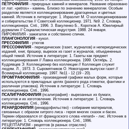
ПЕТРОФИЛИЯ
- природных камней и минералов. Название образовано
от лат. «petros» - камень. Близко по значению минералогии. Особым
разделом является коллекционирование драгоценных и цветных
камней. Источник в литературе: 1. Израэлит М. О коллекционировании
и собирательстве // Советский коллекционер. 1971. №9. 2. Словарь
коллекционера. Спб., 1996. 3. Вакуленко Б., Коротков А. Ювелирный
дурмалин // Социалистическая индустрия. 1988. 24 января.
ПИРОФИЛИЯ - зажигалок и собственно спичек.
ПЛАНГОНОЛОГИЯ
- кукол.
ПРЕСОФИЛИЯ
- утюгов
ПРЕССОФИЛИЯ
- периодических (газет, журналов) и непериодических
изданий, книг, брошюр, вырезок из газет и журналов, объединенных
общей темой. Источник в литературе: 1. Газеты как предмет
коллекционирования // Лавка коллекционера. 1999. Октябрь. 2.
Кудрявцев Э. Коллекционер без коллекции // Коллекция служит
людям. Л., 1973. 3. Сыромятников О. Новогодние выпуски газет //
Всемирный коллекционер. 1997. №11 - 12 (19 - 20).
ПРОМГРАФОФИЛИЯ
- произведений графики малых форм, которые
используются в прикладных целях (разного рода этикетки, фантики и
различная упаковка). Источник в литературе: 1. Словарь
коллекционера. Спб., 1996.
ПСАЛИГРАФОФИЛИЯ
(псалиграфия) - вырезанных из бумаги,
силуэтов и их изготовление. Источник в литературе: 1. Словарь
коллекционера. Спб., 1996.
РЕНАРДОФИЛИЯ
(ренардофильство) - собирание материалов,
связанных с образом хитрого лиса - героя многих сказок и басен.
Термин образовался от французского слова «renard» - лис. Источник в
литературе: 1. Словарь коллекционера. Спб., 1996.
РЕЦЕПТАРИЗМ - рецептов (в разных отраслях)