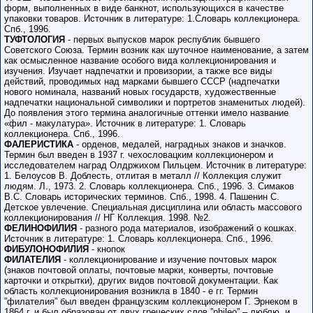
форм, выполненных в виде банкнот, использующихся в качестве
упаковки товаров. Источник в литературе: 1.Словарь коллекционера.
Спб., 1996.
ТУФТОЛОГИЯ
- первых выпусков марок республик бывшего
Советского Союза. Термин возник как шуточное наименование, а затем
как осмысленное название особого вида коллекционирования и
изучения. Изучает надпечатки и провизории, а также все виды
действий, проводимых над марками бывшего СССР (надпечатки
нового номинала, названий новых государств, художественные
надпечатки национальной символики и портретов знаменитых людей).
До появления этого термина аналогичные оттенки имело название
«фил - макулатура». Источник в литературе: 1. Словарь
коллекционера. Спб., 1996.
ФАЛЕРИСТИКА
- орденов, медалей, наградных знаков и значков.
Термин был введен в 1937 г. чехословацким коллекционером и
исследователем наград Олдржихом Пильцем. Источник в литературе:
1. Белоусов В. Доблесть, отлитая в металл // Коллекция служит
людям. Л., 1973. 2. Словарь коллекционера. Спб., 1996. 3. Симаков
В.С. Словарь исторических терминов. Спб., 1998. 4. Пашенин С.
Детское увлечение. Специальная дисциплина или область массового
коллекционирования // НГ Коллекция. 1998. №2.
ФЕЛИНОФИЛИЯ
- разного рода материалов, изображений о кошках.
Источник в литературе: 1. Словарь коллекционера. Спб., 1996.
ФИБУЛОНОФИЛИЯ
- кнопок
ФИЛАТЕЛИЯ
- коллекционирование и изучение почтовых марок
(знаков почтовой оплаты, почтовые марки, конверты, почтовые
карточки и открытки), других видов почтовой документации. Как
область коллекционирования возникла в 1840 - е гг. Термин
”филателия” был введен французским коллекционером Г. Эрнеком в
1864 г. и был образован от двух греческих слов ”phileo” – люблю, и