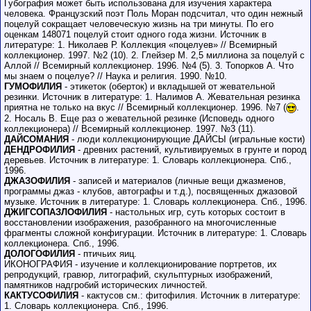
Губография может быть использована для изучения характера
человека. Французский поэт Поль Моран подсчитал, что один нежный
поцелуй сокращает человеческую жизнь на три минуты. По его
оценкам 148071 поцелуй стоит одного года жизни. Источник в
литературе: 1. Николаев Р. Коллекция «поцелуев» // Всемирный
коллекционер. 1997. №2 (10). 2. Глейзер М. 2,5 миллиона за поцелуй с
Аллой // Всемирный коллекционер. 1996. №4 (5). 3. Топорков А. Что
мы знаем о поцелуе? // Наука и религия. 1990. №10.
ГУМОФИЛИЯ
- этикеток (оберток) и вкладышей от жевательной
резинки. Источник в литературе: 1. Налимов А. Жевательная резинка
приятна не только на вкус // Всемирный коллекционер. 1996. №7 (
.
2. Носаль В. Еще раз о жевательной резинке (Исповедь одного
коллекционера) // Всемирный коллекционер. 1997. №3 (11).
ДАЙСОМАНИЯ
- люди коллекционирующие ДАЙСЫ (игральные кости)
ДЕНДРОФИЛИЯ
- древних растений, культивируемых в грунте и пород
деревьев. Источник в литературе: 1. Словарь коллекционера. Спб.,
1996.
ДЖАЗОФИЛИЯ
- записей и материалов (личные вещи джазменов,
программы джаз - клубов, автографы и т.д.), посвященных джазовой
музыке. Источник в литературе: 1. Словарь коллекционера. Спб., 1996.
ДЖИГСОПАЗЛОФИЛИЯ
- настольных игр, суть которых состоит в
восстановлении изображения, разобранного на многочисленные
фрагменты сложной конфигурации. Источник в литературе: 1. Словарь
коллекционера. Спб., 1996.
ДОЛОГОФИЛИЯ
- птичьих яиц.
ИКОНОГРАФИЯ - изучение и коллекционирование портретов, их
репродукций, гравюр, литографий, скульптурных изображений,
памятников надгробий исторических личностей.
КАКТУСОФИЛИЯ
- кактусов см.: фитофилия. Источник в литературе:
1. Словарь коллекционера. Спб., 1996.