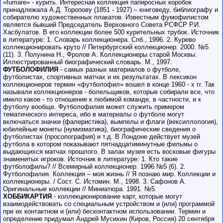
«fumare» - курить. Интересная коллекция папиросных коробок
принадлежала А.Д. Торопову (1851 - 1927) – книговеду, библиографу и
собирателю художественных плакатов. Известным фумофилистом
является бывший Председатель Верховного Совета РСФСР Р.И.
Хасбулатов. В его коллекции более 500 курительных трубок. Источник
в литературе: 1. Словарь коллекционера. Спб., 1996. 2. Курево
коллекционировать круто // Петербургский коллекционер. 2000. №5
(11). 3. Полунина Н., Фролов А. Коллекционеры старой Москвы.
Иллюстрированный биографический словарь. М., 1997.
ФУТБОЛОФИЛИЯ
- самых разных материалов о футболе,
футболистах, спортивных матчах и их результатах. В лексикон
коллекционеров термин «футболофил» вошел в конце 1960 - х гг. Так
называли коллекционеров - болельщиков, которые собирали все, что
имело какое - то отношение к любимой команде, в частности, и к
футболу вообще. Футболофилия может служить примером
тематического интереса, ибо в материалы о футболе могут
включаться значки (фалеристика), вымпелы и флаги (вексиллология),
юбилейные монеты (нумизматика), биографические сведения о
футболистах (просопография) и т.д. В Лондоне действует музей
футбола в котором показывают пятнадцатиминутные фильмы о
выдающихся матчах прошлого. В залах музея есть восковые фигуры
знаменитых игроков. Источник в литературе: 1. Кто такие
футболофилы? // Всемирный коллекционер. 1996 №5 (6). 2.
Футболофилия. Коллекция – моя жизнь // Я познаю мир. Коллекции и
коллекционеры. / Сост. С. Истомин. М., 1998. 3. Сафонов А.
Оригинальные коллекции // Миниатюра. 1991. №5.
ХОББИКАРТИЯ
- коллекционирование карт, которые могут
взаимодействовать со специальным устройством и (или) программой
при их контактном и (или) бесконтактном использовании. Термин и
определение придумал Андрей Мусихин (Киров, Россия) 20 сентября