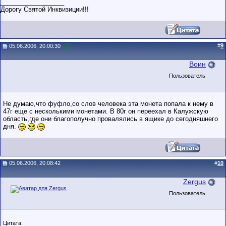
__________________
Дорогу Святой Инквизиции!!!
#
9
05.06.2006, 20:00:30
Воин
Пользователь
Не думаю,что фуфло,со слов человека эта монета попала к нему в
47г еще с несколькими монетами. В 80г он переехал в Калужскую
область,где они благополучно провалялись в ящике до сегодняшнего
дня.
05.06.2006, 20:08:42
#
10
Zergus
Пользователь
Цитата: