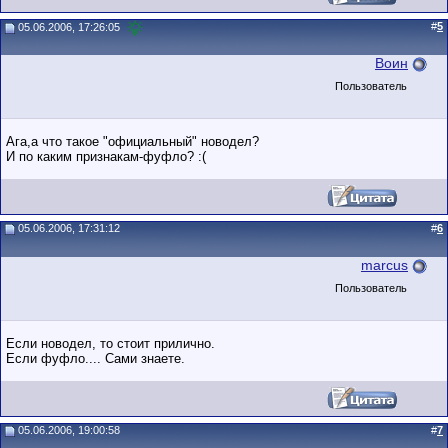
#
5
05.06.2006, 17:26:05
Воин
Пользователь
Ага,а что такое "официальный" новодел?
И по каким признакам-фуфло? :(
05.06.2006, 17:31:12
#
6
marcus
Пользователь
Если новодел, то стоит прилично.
Если фуфло.... Сами знаете.
05.06.2006, 19:00:58
#
7