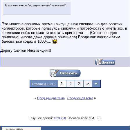
Ага,а что такое "официальный" новодел?
Это монетка прошлых времён выпущенная специально для богатых
коллекторов, которые пользуясь связями и потребностью иметь экз. в
коллекции всёж не смогли достать оригинала..... (Стоит новодел
прилично, иногда даже дороже оригинала) Вроде как любили этим
баловаться годах в 1880-....
__________________
Дорогу Святой Инквизиции!!!
1
2
3
>
Страница 1 из 3
«
Предыдущая тема
|
Следующая тема
»
Текущее время:
13:33:50
. Часовой пояс GMT +3.