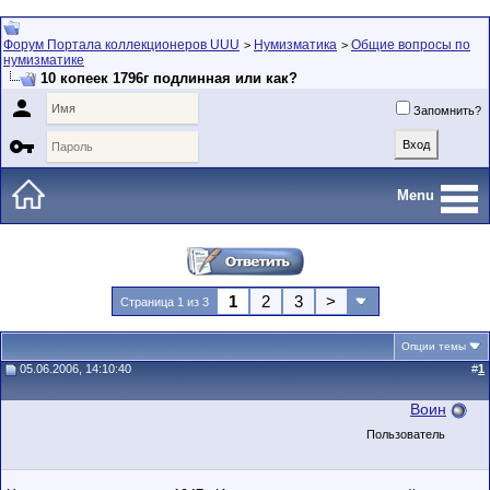
Форум Портала коллекционеров UUU
Нумизматика
Общие вопросы по
>
>
нумизматике
10 копеек 1796г подлинная или как?

Запомнить?

Menu
1
2
3
>
Страница 1 из 3
Опции темы
05.06.2006, 14:10:40
#
1
Воин
Пользователь