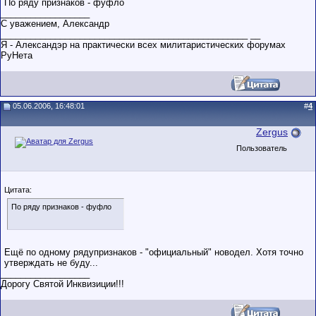
По ряду признаков - фуфло
__________________
С уважением, Александр
__________________________________________________ __
Я - Александэр на практически всех милитаристических форумах
РуНета
05.06.2006, 16:48:01
#
4
Zergus
Пользователь
Цитата:
По ряду признаков - фуфло
Ещё по одному рядупризнаков - "официальный" новодел. Хотя точно
утверждать не буду...
__________________
Дорогу Святой Инквизиции!!!