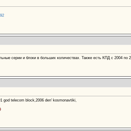
s92
льные серии и блоки в больших количествах. Также есть КПД с 2004 по 20
01 god telecom block,2006 den' kosmonavtiki,