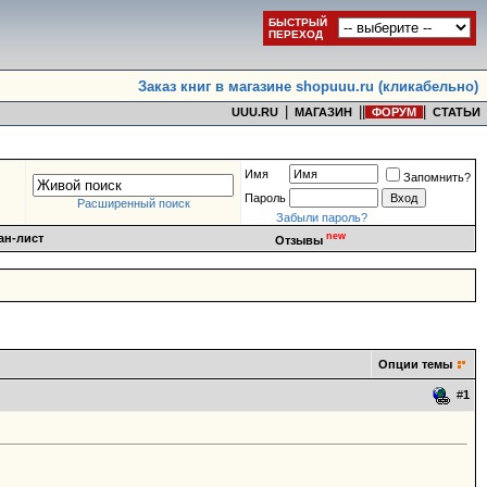
БЫСТРЫЙ
ПЕРЕХОД
Заказ книг в магазине shopuuu.ru (кликабельно)
|
|
|
|
UUU.RU
МАГАЗИН
ФОРУМ
СТАТЬИ
Имя
Запомнить?
Пароль
Расширенный поиск
Забыли пароль?
new
ан-лист
Отзывы
Опции темы
#
1