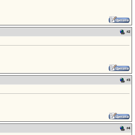
#
2
#
3
#
4