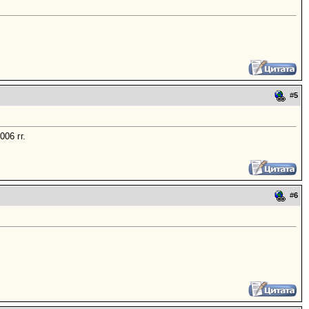
#
5
06 гг.
#
6