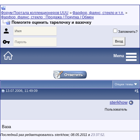
Форум Портала коллекционеров UUU
Фарфор, фаянс, стекло и т.п.
>
>
Фарфор, фаянс, стекло : Продажа / Покупка / Обмен
Помогите оценить тарелочку и вазочку

Запомнить?

Menu
Опции темы
13.07.2006, 11:49:09
#
1
sterkhow
Пользователь
Ваза
Последний раз редактировалось sterkhow; 08.05.2011 в
23:37:52
.