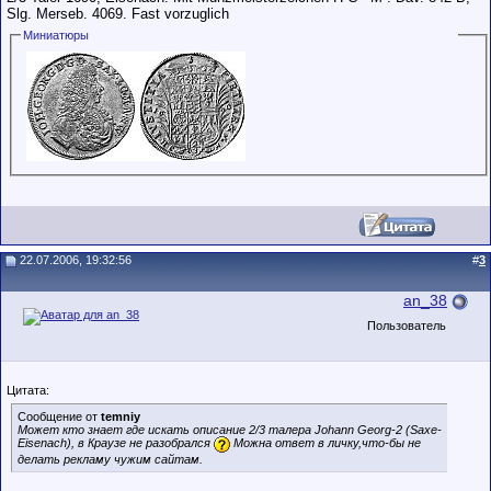
Slg. Merseb. 4069. Fast vorzuglich
Миниатюры
22.07.2006, 19:32:56
#
3
an_38
Пользователь
Цитата:
Сообщение от
temniy
Может кто знает где искать описание 2/3 талера Johann Georg-2 (Saxe-
Eisenach), в Краузе не разобрался
Можна ответ в личку,что-бы не
делать рекламу чужим сайтам.