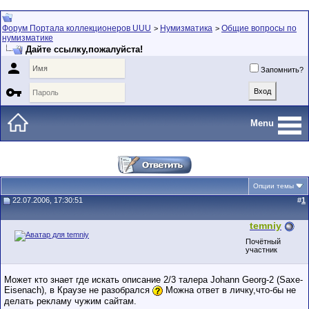
Форум Портала коллекционеров UUU
Нумизматика
Общие вопросы по
>
>
нумизматике
Дайте ссылку,пожалуйста!

Запомнить?

Menu
Опции темы
22.07.2006, 17:30:51
#
1
temniy
Почётный
участник
Может кто знает где искать описание 2/3 талера Johann Georg-2 (Saxe-
Eisenach), в Краузе не разобрался
Можна ответ в личку,что-бы не
делать рекламу чужим сайтам.