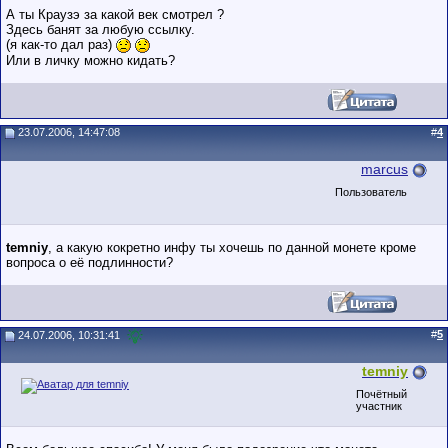
А ты Краузэ за какой век смотрел ?
Здесь банят за любую ссылку.
(я как-то дал раз)
Или в личку можно кидать?
23.07.2006, 14:47:08
#
4
marcus
Пользователь
temniy
, а какую кокретно инфу ты хочешь по данной монете кроме
вопроса о её подлинности?
#
5
24.07.2006, 10:31:41
temniy
Почётный
участник