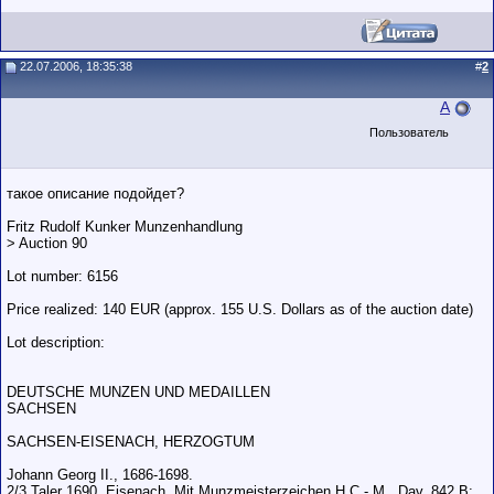
22.07.2006, 18:35:38
#
2
А
Пользователь
такое описание подойдет?
Fritz Rudolf Kunker Munzenhandlung
> Auction 90
Lot number: 6156
Price realized: 140 EUR (approx. 155 U.S. Dollars as of the auction date)
Lot description:
DEUTSCHE MUNZEN UND MEDAILLEN
SACHSEN
SACHSEN-EISENACH, HERZOGTUM
Johann Georg II., 1686-1698.
2/3 Taler 1690, Eisenach. Mit Munzmeisterzeichen H C - M . Dav. 842 B;