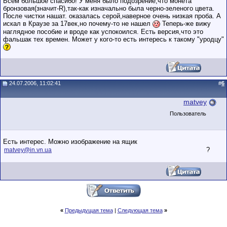
Всем большое спасибо! У меня было подозрение,что монета
бронзовая(значит-R),так-как изначально была черно-зеленого цвета.
После чистки нашат. оказалась серой,наверное очень низкая проба. А
искал в Краузе за 17век,но почему-то не нашел
Теперь-же вижу
наглядное пособие и вроде как успокоился. Есть версия,что это
фальшак тех времен. Может у кого-то есть интересь к такому "уродцу"
24.07.2006, 11:02:41
#
6
matvey
Пользователь
Есть интерес. Можно изображение на ящик
?
matvey@in.vn.ua
«
Предыдущая тема
|
Следующая тема
»