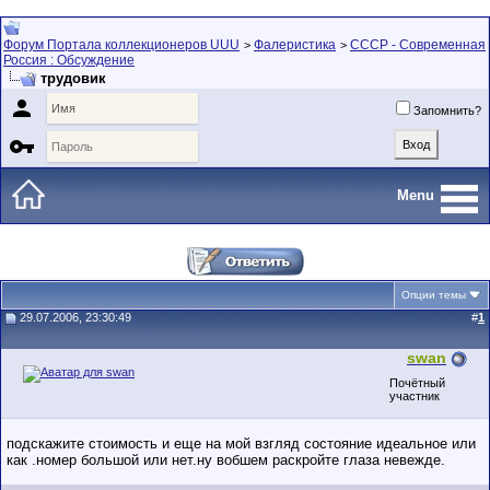
Форум Портала коллекционеров UUU
Фалеристика
СССР - Современная
>
>
Россия : Обсуждение
трудовик

Запомнить?

Menu
Опции темы
29.07.2006, 23:30:49
#
1
swan
Почётный
участник
подскажите стоимость и еще на мой взгляд состояние идеальное или
как .номер большой или нет.ну вобшем раскройте глаза невежде.