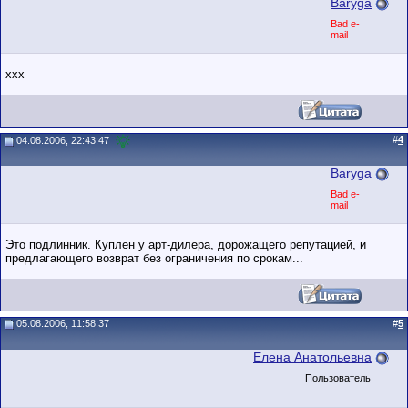
Baryga
Bad e-
mail
xxx
#
4
04.08.2006, 22:43:47
Baryga
Bad e-
mail
Это подлинник. Куплен у арт-дилера, дорожащего репутацией, и
предлагающего возврат без ограничения по срокам...
05.08.2006, 11:58:37
#
5
Елена Анатольевна
Пользователь