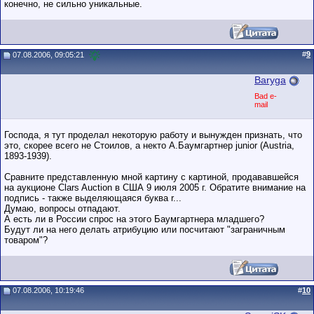
конечно, не сильно уникальные.
#
9
07.08.2006, 09:05:21
Baryga
Bad e-
mail
Господа, я тут проделал некоторую работу и вынужден признать, что
это, скорее всего не Стоилов, а некто А.Баумгартнер junior (Austria,
1893-1939).
Сравните представленную мной картину с картиной, продававшейся
на аукционе Clars Auction в США 9 июля 2005 г. Обратите внимание на
подпись - также выделяющаяся буква r...
Думаю, вопросы отпадают.
А есть ли в России спрос на этого Баумгартнера младшего?
Будут ли на него делать атрибуцию или посчитают "заграничным
товаром"?
07.08.2006, 10:19:46
#
10