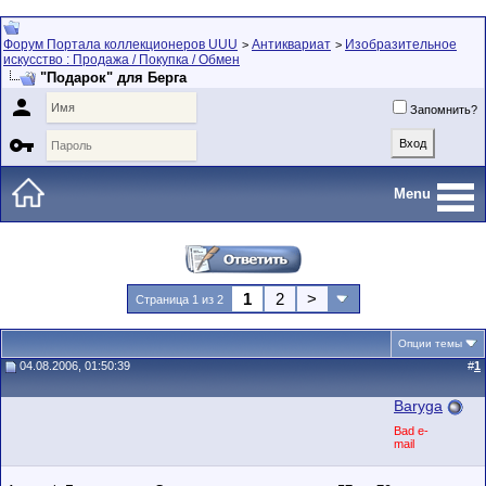
Форум Портала коллекционеров UUU
Антиквариат
Изобразительное
>
>
искусство : Продажа / Покупка / Обмен
"Подарок" для Берга

Запомнить?

Menu
1
2
>
Страница 1 из 2
Опции темы
04.08.2006, 01:50:39
#
1
Baryga
Bad e-
mail