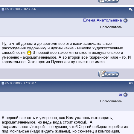
05.08.2006, 16:35:56
#
7
Елена Анатольевна
Пользователь
Ну, а чтоб донести до зрителя все эти ваши замечательные
рассуждения художнику и нужны какие - никакие художественные
способности.
В первой все такое мягонькое и воздушненькое и
умеренно - ахроматичненькое. А во второй все "жаренное" каке - то. И
карамельное. Хотя против Пуссена я ну ничего не имею.
05.08.2006, 17:06:07
#
8
ai
Пользователь
В первой все хоть и умеренно, как Вам удалось выговорить,
ахроматичненькое, но ведь вода стоит колом!.. А
"карамельность"второй... не думаю, чтоб Сергей собирал коробки из-
под монпансье (надо видеть живьем), но сюжетец и композиция,