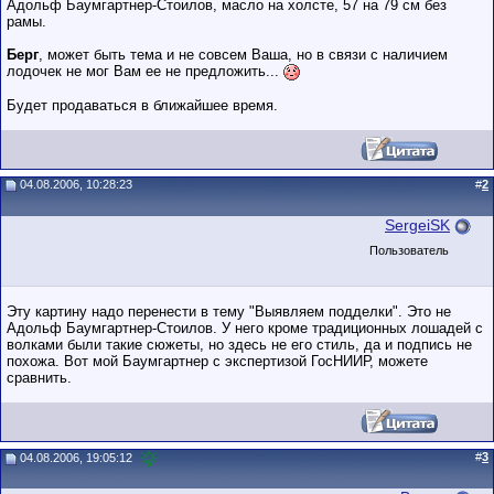
Адольф Баумгартнер-Стоилов, масло на холсте, 57 на 79 см без
рамы.
Берг
, может быть тема и не совсем Ваша, но в связи с наличием
лодочек не мог Вам ее не предложить...
Будет продаваться в ближайшее время.
04.08.2006, 10:28:23
#
2
SergeiSK
Пользователь
Эту картину надо перенести в тему "Выявляем подделки". Это не
Адольф Баумгартнер-Стоилов. У него кроме традиционных лошадей с
волками были такие сюжеты, но здесь не его стиль, да и подпись не
похожа. Вот мой Баумгартнер с экспертизой ГосНИИР, можете
сравнить.
#
3
04.08.2006, 19:05:12