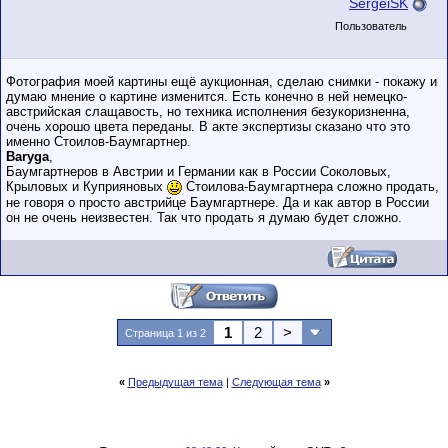
SergeiSK
Пользователь
Фотография моей картины ещё аукционная, сделаю снимки - покажу и
думаю мнение о картине изменится. Есть конечно в ней немецко-
австрийская слащавость, но техника исполнения безукоризненна,
очень хорошо цвета переданы. В акте экспертизы сказано что это
именно Стоилов-Баумгартнер.
Baryga
,
Баумгартнеров в Австрии и Германии как в России Соколовых,
Крыловых и Куприяновых
Стоилова-Баумгартнера сложно продать,
не говоря о просто австрийце Баумгартнере. Да и как автор в России
он не очень неизвестен. Так что продать я думаю будет сложно.
1
2
>
Страница 1 из 2
«
Предыдущая тема
|
Следующая тема
»