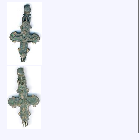
низким
рейтингом и
стажем,
совершайте с
осторожностью!