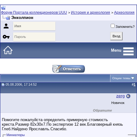
Форум Портала коллекционеров UUU
История и археология
Археология
>
>
Энколпион

Запомнить?

Menu
Опции темы
05.08.2006, 17:14:52
#
1
zerg
Новичок
Обратите
внимание на
маленький стаж
Помогите пожалуйста определить примерную стоимость
пользователя на
креста.Размер 82х30х7.По экспертизе 12 век.Благоверный князь
этом форуме.
Глеб.Найдено Ярославль.Спасибо.
Сделки с
пользователями,
Миниатюры
обладающими