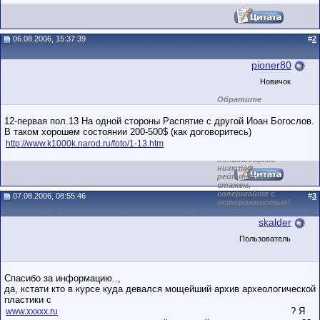
06.08.2006, 15:37:39
#
2
pioner80
Новичок
Обратите
внимание на
маленький стаж
12-первая пол.13 На одной стороны Распятие с другой Иоан Богослов.
пользователя на
В таком хорошем состоянии 200-500$ (как договоритесь)
этом форуме.
Сделки с
http://www.k1000k.narod.ru/foto/1-13.htm
пользователями,
обладающими
низким
рейтингом и
стажем,
совершайте с
07.08.2006, 08:55:46
#
3
осторожностью!
skalder
Пользователь
Спасибо за информацию..,
да, кстати кто в курсе куда девался мощейший архив археологической
пластики с
? Я
www.ххххх.ru