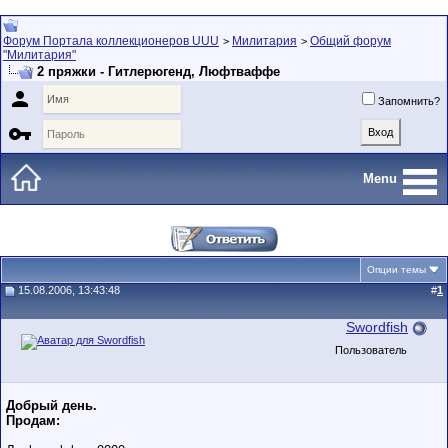
Форум Портала коллекционеров UUU
Милитария
Общий форум
>
>
"Милитария"
2 пряжки - Гитлерюгенд, Люфтваффе

Запомнить?

Menu
Опции темы
15.08.2006, 13:43:48
#
1
Swordfish
Пользователь
Добрый день.
Продам: