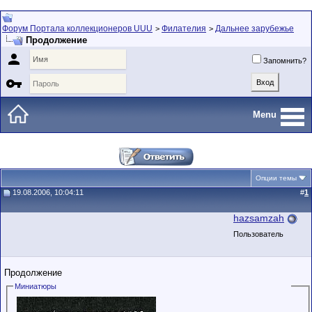
Форум Портала коллекционеров UUU
Филателия
Дальнее зарубежье
>
>
Продолжение

Запомнить?

Menu
Опции темы
19.08.2006, 10:04:11
#
1
hazsamzah
Пользователь
Продолжение
Миниатюры