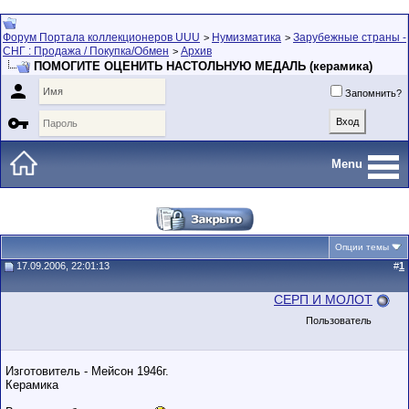
Форум Портала коллекционеров UUU
Нумизматика
Зарубежные страны -
>
>
СНГ : Продажа / Покупка/Обмен
Архив
>
ПОМОГИТЕ ОЦЕНИТЬ НАСТОЛЬНУЮ МЕДАЛЬ (керамика)

Запомнить?

Menu
Опции темы
17.09.2006, 22:01:13
#
1
CEРП И МОЛОТ
Пользователь
Изготовитель - Мейсон 1946г.
Керамика