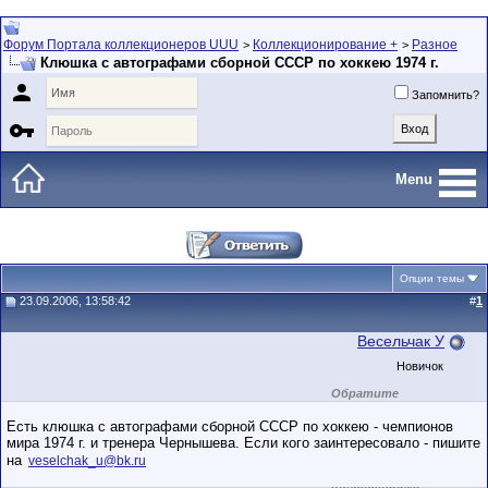
Форум Портала коллекционеров UUU
Коллекционирование +
Разное
>
>
Клюшка с автографами сборной СССР по хоккею 1974 г.

Запомнить?

Menu
Опции темы
23.09.2006, 13:58:42
#
1
Весельчак У
Новичок
Обратите
внимание на
маленький стаж
Есть клюшка с автографами сборной СССР по хоккею - чемпионов
пользователя на
мира 1974 г. и тренера Чернышева. Если кого заинтересовало - пишите
этом форуме.
на
Сделки с
veselchak_u@bk.ru
пользователями,
обладающими