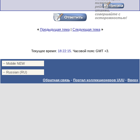
низким
рейтингом и
стажем,
совершайте с
осторожностью!
«
Предыдущая тема
|
Следующая тема
»
Текущее время:
18:22:15
. Часовой пояс GMT +3.
Обратная связь
-
Портал коллекционеров UUU
-
Вверх