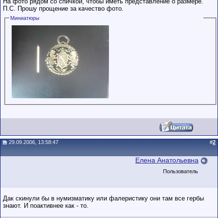
На фото рядом со спичкой, чтобы иметь представление о размере.
обладающими
П.С. Прошу прощение за качество фото.
низким
рейтингом и
Миниатюры
стажем,
совершайте с
осторожностью!
29.09.2006, 13:58:47
#
2
Елена Анатольевна
Пользователь
Дак скинули бы в нумизматику или фалеристику они там все гербы
знают. И поактивнее как - то.