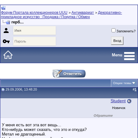
Форум Портала коллекционеров UUU
Антиквариат
Декоративно-
>
>
прикладное искусство : Продажа / Покупка / Обмен
герб...

Запомнить?

Menu
Опции темы
29.09.2006, 13:48:20
#
1
Student
Новичок
Обратите
внимание на
маленький стаж
У меня есть вот эта вот вещь...
пользователя на
Кто-нибудь может сказать, что это и откуда?
этом форуме.
Метал не драгоценный.
Сделки с
пользователями,