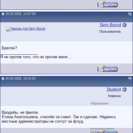
29.09.2006, 14:07:55
#
3
Siniy Borod
Пользователь
Брелок?
__________________
Я не против того, что не против меня...
#
4
29.09.2006, 16:54:55
Student
Новичок
Обратите
внимание на
маленький стаж
Вродибы, не брелок.
пользователя на
Елена Анатольевна, спасибо за совет. Так и сделаю. Надеюсь
этом форуме.
местные администраторы не сочтут за флуд.
Сделки с
пользователями,
обладающими
низким