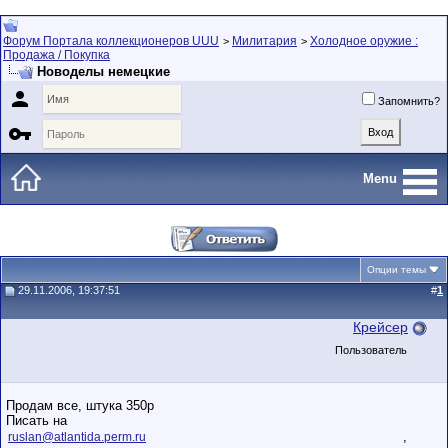
Форум Портала коллекционеров UUU
Милитария
Холодное оружие :
>
>
Продажа / Покупка
Новоделы немецкие

Запомнить?

Menu
Опции темы
29.11.2006, 19:37:51
#
1
Крейсер
Пользователь
Продам все, штука 350р
Писать на
,
ruslan@atlantida.perm.ru