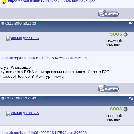
http://keep4u.ru/full/061203/7d78074f48da93d7c2/jpg
#
2
03.12.2006, 23:11:23
SOOS
Почётный
участник
http://keep4u.ru/full/061203/816d47593ecac39699/jpg
__________________
С ув. Александр.
Куплю фото РККА с шифровками на петлицах. И фото ГСС.
http://sofi-tour.com/ Моя Тур-Фирма.
#
3
03.12.2006, 23:28:49
SOOS
Почётный
участник
http://keep4u.ru/full/061203/816d47593ecac39699/jpg