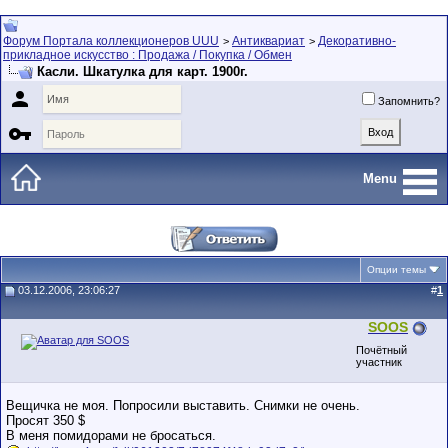
Форум Портала коллекционеров UUU
Антиквариат
Декоративно-
>
>
прикладное искусство : Продажа / Покупка / Обмен
Касли. Шкатулка для карт. 1900г.

Запомнить?

Menu
Опции темы
03.12.2006, 23:06:27
#
1
SOOS
Почётный
участник
Вещичка не моя. Попросили выставить. Снимки не очень.
Просят 350 $
В меня помидорами не бросаться.